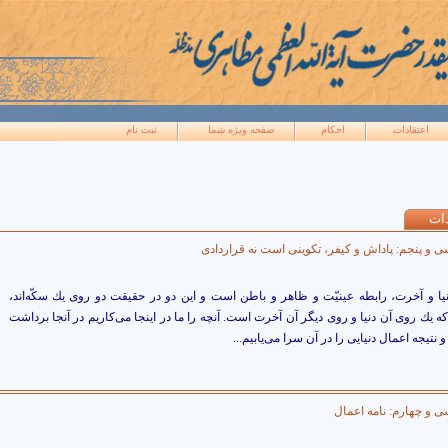
اعتقادات
احکام
صفحه ويژه شما
ثبت نام
دات
و پنجم: پاداش و كيفر، تكوينى است نه قراردادى
يا و آخرت، رابطه عينيّت و ظاهر و باطن است و اين دو در حقيقت دو روى يك سكّه‏‌اند،
 كه يك روى آن دنيا و روى ديگر آن آخرت است. آنچه را ما در اينجا مى‌‏كاريم در آنجا برداشت
و نتيجه اعمال دنيايى را در آن سرا مى‌يابيم...
 و چهارم: نامه اعمال