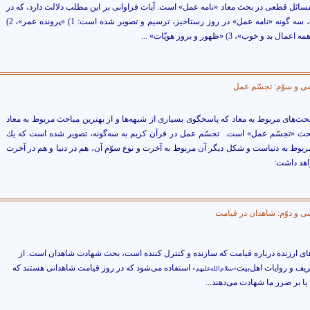
سائل قطعى در بحث معاد «نامه عمل» است. آيات فراوانى بر اين مطلب دلالت دارد، كه در
اين آيات، سه گونه «نامه عمل» در روز رستاخيز، ترسيم و تصوير شده است: 1) «پرونده عمر»، 2)
ل بد و خوب»، 3) «ظهور و بروز هويّات» ...
 و سوّم: تجسّم عمل
بحث
هاى مربوط به معاد كه پاسخگوى بسيارى از شبهه‌‏ها و از بهترين مباحث مربوط به معاد
حث «تجسّم عمل» است.
تجسّم عمل در قرآن كريم به سه‌گونه، تصوير شده است كه يك
ربوط به دنياست و شكل ديگر آن مربوط به آخرت و نوع سوّم آن، هم در دنيا و هم در آخرت
اهد داشت:
 و دوّم: شاهدان در قيامت
اى ارزنده درباره قيامت كه سازنده و كنترل كننده است، بحث شهادت شاهدان است. از
يف و روايات اهل‌بيت
استفاده مى‌‏شود كه در روز قيامت شاهدانى هستند كه
«سلام‌الله‌علیهم»
 يا بر ضرر ما شهادت مى‌‏دهند...