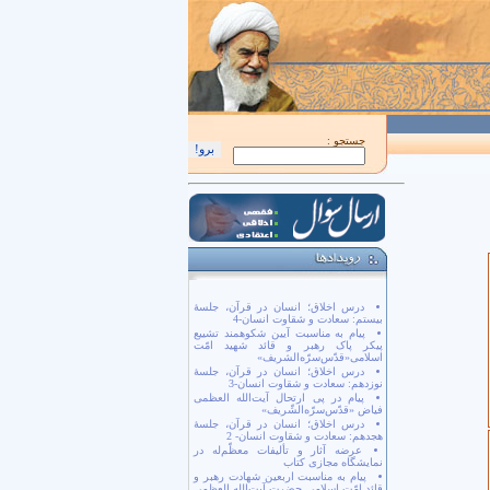
اَللّهُمَّ كُنْ لِوَلِيِّكَ الْحُجَّةِ بْنِ الْحَسَن صَلَواتُكَ عَلَيْهِ وَ عَلى آبائِهِ في هذِهِ السّاعَةِ و
جستجو :
درس اخلاق؛ انسان در قرآن، جلسۀ
بیستم: سعادت و شقاوت انسان-4
پیام به مناسبت آیین شکوهمند تشییع
پیکر پاک رهبر و قائد شهید امّت
اسلامی«قدّس‌سرّه‌الشریف»
درس اخلاق؛ انسان در قرآن، جلسۀ
نوزدهم: سعادت و شقاوت انسان-3
پیام در پی ارتحال آیت‌الله العظمی
فیاض «قدّس‌سرّه‌الشّریف»
درس اخلاق؛ انسان در قرآن، جلسۀ
هجدهم: سعادت و شقاوت انسان- 2
عرضه آثار و تألیفات معظّم‌له در
نمایشگاه مجازی کتاب
پیام به مناسبت اربعین شهادت رهبر و
قائد امّت اسلامی حضرت آیت‌الله العظمی