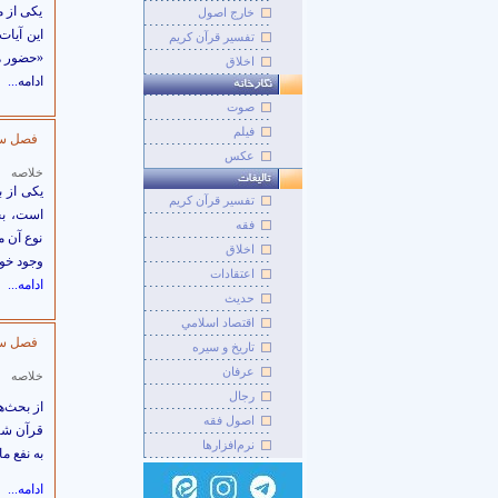
يكى از م
خارج اصول
تفسیر قرآن کریم
«حضور همه اعما
اخلاق
ادامه
...
صوت
فيلم
فصل سى
عکس
خلاصه
يكى از 
تفسير قرآن کريم
است، ب
فقه
نوع آن م
اخلاق
وجود خو
اعتقادات
ادامه...
حديث
اقتصاد اسلامي
فصل سى
تاريخ و سيره
عرفان
خلاصه
رجال
از بحث‌ه
اصول فقه
قرآن شر
نرم‌افزارها
به نفع ما
ادامه...