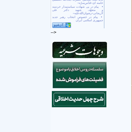
خامنه ای«قدّس‌سرّه»
پیام در پی شهادت سیاستمدار خردمند
و متعهّد، شهید دکتر علی
لاریجانی«رضوان‌الله‌علیه»
پیام در خصوص انتخاب رهبر جدید
جمهوری اسلامی ایران
-->