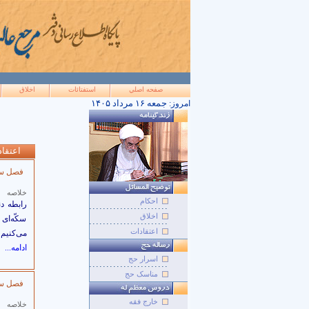
صفحه اصلي
استفتائات
اخلاق
۱۴۰۵ جمعه ۱۶ مرداد
امروز:
اعتقا
فصل سى 
خلاصه
احکام
رابطه دن
اخلاق
سكّه‌‏اى
اعتقادات
مى‌‏كنيم 
ادامه...
اسرار حج
مناسک حج
فصل سى
خارج فقه
خلاصه