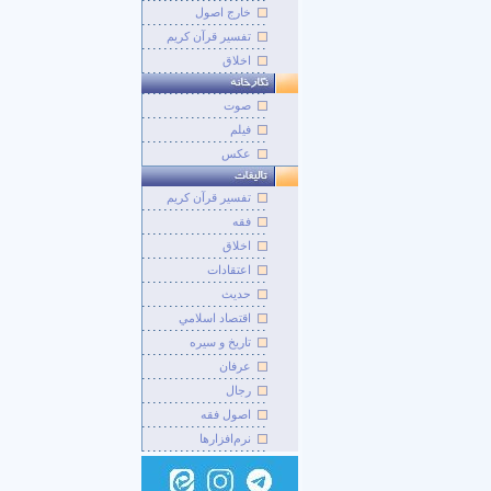
خارج اصول
تفسیر قرآن کریم
اخلاق
صوت
فيلم
عکس
تفسير قرآن کريم
فقه
اخلاق
اعتقادات
حديث
اقتصاد اسلامي
تاريخ و سيره
عرفان
رجال
اصول فقه
نرم‌افزارها