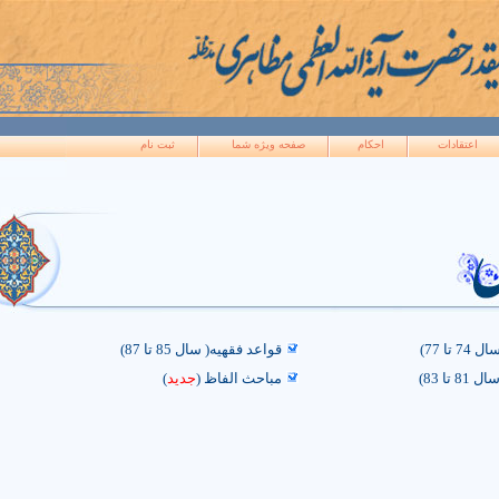
اَللّه
اعتقادات
احکام
صفحه ويژه شما
ثبت نام
تا 77)
قواعد فقهیه( سال 85 تا 87)
تا 83)
مباحث الفاظ (
جدید
)