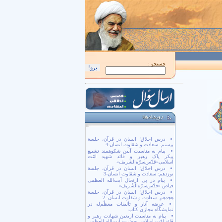
ُمَّ كُنْ لِوَلِيِّكَ الْحُجَّةِ بْنِ الْحَسَن صَلَواتُكَ عَلَيْهِ وَ عَلى آبائِهِ في هذِهِ السّاعَةِ وَ في كُلِّ ساعَةٍ وَل
جستجو :
درس اخلاق؛ انسان در قرآن، جلسۀ
بیستم: سعادت و شقاوت انسان-4
پیام به مناسبت آیین شکوهمند تشییع
پیکر پاک رهبر و قائد شهید امّت
اسلامی«قدّس‌سرّه‌الشریف»
درس اخلاق؛ انسان در قرآن، جلسۀ
نوزدهم: سعادت و شقاوت انسان-3
پیام در پی ارتحال آیت‌الله العظمی
فیاض «قدّس‌سرّه‌الشّریف»
درس اخلاق؛ انسان در قرآن، جلسۀ
هجدهم: سعادت و شقاوت انسان- 2
عرضه آثار و تألیفات معظّم‌له در
نمایشگاه مجازی کتاب
پیام به مناسبت اربعین شهادت رهبر و
قائد امّت اسلامی حضرت آیت‌الله العظمی