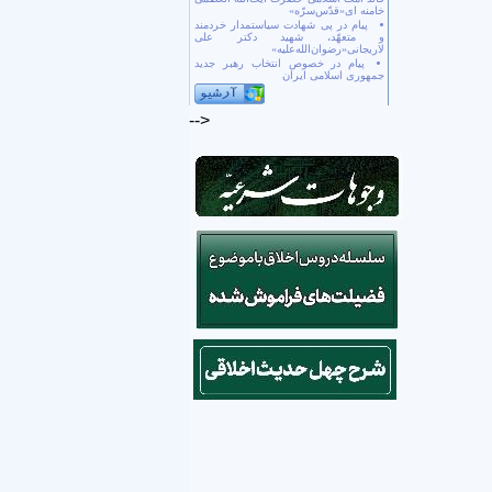
خامنه ای«قدّس‌سرّه»
پیام در پی شهادت سیاستمدار خردمند
و متعهّد، شهید دکتر علی
لاریجانی«رضوان‌الله‌علیه»
پیام در خصوص انتخاب رهبر جدید
جمهوری اسلامی ایران
-->