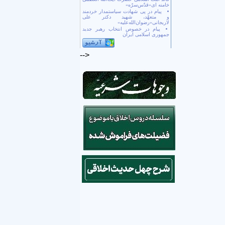
خامنه ای«قدّس‌سرّه»
پیام در پی شهادت سیاستمدار خردمند
و متعهّد، شهید دکتر علی
لاریجانی«رضوان‌الله‌علیه»
پیام در خصوص انتخاب رهبر جدید
جمهوری اسلامی ایران
-->