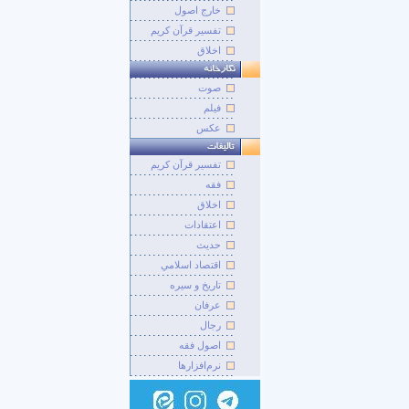
خارج اصول
تفسیر قرآن کریم
اخلاق
صوت
فيلم
عکس
تفسير قرآن کريم
فقه
اخلاق
اعتقادات
حديث
اقتصاد اسلامي
تاريخ و سيره
عرفان
رجال
اصول فقه
نرم‌افزارها