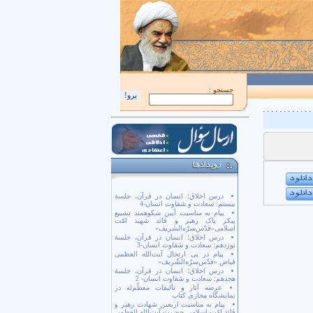
اَللّهُمَّ كُنْ لِوَلِيِّكَ الْحُجَّةِ بْنِ الْحَسَن صَلَواتُكَ عَلَيْهِ وَ عَلى آبائِهِ في هذِهِ السّاعَةِ و
جستجو :
درس اخلاق؛ انسان در قرآن، جلسۀ
بیستم: سعادت و شقاوت انسان-4
پیام به مناسبت آیین شکوهمند تشییع
پیکر پاک رهبر و قائد شهید امّت
اسلامی«قدّس‌سرّه‌الشریف»
درس اخلاق؛ انسان در قرآن، جلسۀ
نوزدهم: سعادت و شقاوت انسان-3
پیام در پی ارتحال آیت‌الله العظمی
فیاض «قدّس‌سرّه‌الشّریف»
درس اخلاق؛ انسان در قرآن، جلسۀ
هجدهم: سعادت و شقاوت انسان- 2
عرضه آثار و تألیفات معظّم‌له در
نمایشگاه مجازی کتاب
پیام به مناسبت اربعین شهادت رهبر و
قائد امّت اسلامی حضرت آیت‌الله العظمی