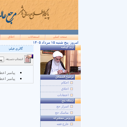
صفحه اصلي
استفتائات
اخلاق
۱۴۰۵ پنج شنبه ۱۵ مرداد
امروز:
گالري فيلم:
پیامبر اع
پیامبر اع
احکام
اخلاق
اعتقادات
اسرار حج
مناسک حج
خارج فقه