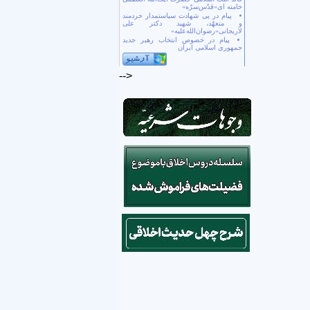
خامنه ای«قدّس‌سرّه»
پیام در پی شهادت سیاستمدار خردمند
و متعهّد، شهید دکتر علی
لاریجانی«رضوان‌الله‌علیه»
پیام در خصوص انتخاب رهبر جدید
جمهوری اسلامی ایران
-->