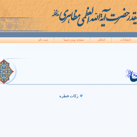
اعتقادات
احکام
صفحه ويژه شما
ثبت نام
زکات فطره