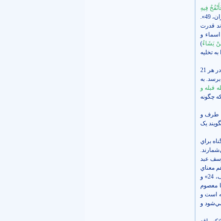
َنْفُخُ فِيهِ
«آل‏عمران‏، 49».
ند قدرت
اسماء و
مَنْ يَشَاءُ
)
 به تخليه
به قول آقا ميرزا جواد آقاي تبريزي که مي‌فرمايند من نمي‌دانم چرا 21 مرتبه حرف لقاء در قرآن آمده و مفسرين در هر 21
برسد. به
ه قبله و
که چگونه
ک طرف و
گويند يک
اشتند و مي‌فرمودند که 24 زمينه براي گناه براي
 است که مصون بماند. بعد آن 24 گناه را مي‌شمارند.
وسف عبد
 مي‌کند. بعد هم معناي
) «يوسف، 24» و
ه يا معصوم
ه است و
ي‌شود و