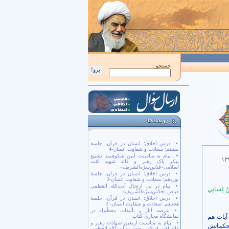
اَللّهُمَّ كُنْ لِوَلِيِّكَ الْحُجَّةِ بْنِ الْحَسَن صَلَواتُكَ عَلَيْهِ وَ عَلى آبائِهِ في هذِهِ السّاعَةِ وَ في 
جستجو :
درس اخلاق؛ انسان در قرآن، جلسۀ
بیستم: سعادت و شقاوت انسان-4
پیام به مناسبت آیین شکوهمند تشییع
۱۳
پیکر پاک رهبر و قائد شهید امّت
اسلامی«قدّس‌سرّه‌الشریف»
درس اخلاق؛ انسان در قرآن، جلسۀ
نوزدهم: سعادت و شقاوت انسان-3
پیام در پی ارتحال آیت‌الله العظمی
ِنْ لِسانِي
فیاض «قدّس‌سرّه‌الشّریف»
درس اخلاق؛ انسان در قرآن، جلسۀ
هجدهم: سعادت و شقاوت انسان- 2
عرضه آثار و تألیفات معظّم‌له در
آيات هم
نمایشگاه مجازی کتاب
پیام به مناسبت اربعین شهادت رهبر و
محکماتش
قائد امّت اسلامی حضرت آیت‌الله العظمی