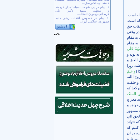
خامنه ای«قدّس‌سرّه»
پیام در پی شهادت سیاستمدار خردمند
و متعهّد، شهید دکتر علی
لاریجانی«رضوان‌الله‌علیه»
لله است.
پیام در خصوص انتخاب رهبر جدید
ائکه است.
جمهوری اسلامی ایران
صفات حق
در وقتي
-->
 به مقام
به مقام
ضَهُمْ عَلَى
ه توبه و
ي الحق و
د. زيرا
 (
وَ عَلَّمَ
وح الله،
 و خلقت
هرکجا که
ن الملک
يد معراج
‌خواهد و
که مشهور
لحق الي
 نتواند
 کنيم که
ت، در آن
تازه
عليه»،