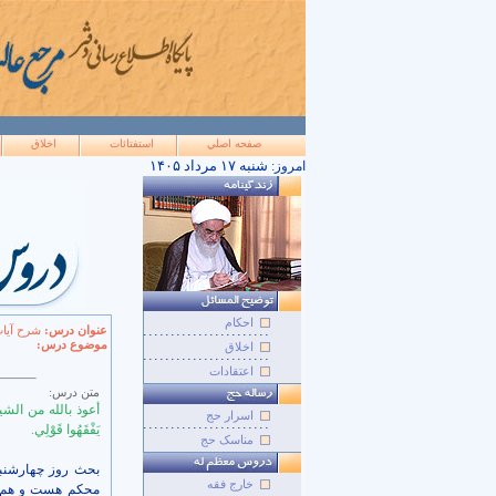
صفحه اصلي
استفتائات
اخلاق
۱۴۰۵ شنبه ۱۷ مرداد
امروز:
احکام
عنوان درس:
شرح آيات 30 تا 39 سورۀ مبار
موضوع درس:
اخلاق
اعتقادات
متن درس:
أعوذ بالله من الش
اسرار حج
يَفْقَهُوا قَوْلِي.
مناسک حج
بحث روز چهارشنبه 
خارج فقه
محکم هست و هم متش