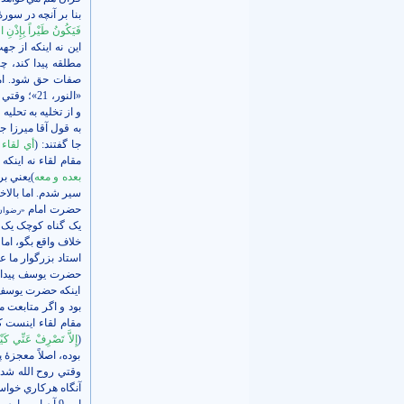
بنا بر آنچه در سو
فَيَکُونُ طَيْراً بِإِذْنِ اللّ
اين نه اينکه از ج
مطلقه پيدا کند، چ
صفات حق شود. اما
«النور، 21
و از تخليه به تحليه 
جا گفتند: (
أي لقاء 
مقام لقاء نه اينکه 
بعده و معه
)يعني بر
سير شدم. اما بالاخر
حضرت امام
«رضوان‌
يک گناه کوچک يک طر
خلاف واقع بگو، اما 
اينکه حضرت يوسف 
مقام لقاء اينست که
(
إِلاَّ تَصْرِفْ عَنِّي کَيْ
بوده، اصلاً معجزۀ
وقتي روح الله شد، آ
آنگاه هرکاري خواست