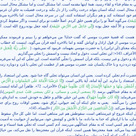
 به مقام فناء و لقاء رسيد، همۀ اينها مقدمه است. اما مشکل است و اما مشکل محال است.
محال است. اينکه انسان بتواند درخت رذالت را از دل بکَند و درخت فضيلت به جاي آن غرس 
هم خود استفاده کند و هم ديگران استفاده کنند، اين در سرحد محال است، اما بالاخره مي‌شو
ِيفَة
)، مي‌گويد اصلاً تو را براي همين خلق کردم. اصلاً خلقت تو براي اينست و اگر سقوط کردي
وست و الاّ آنچه جعل بوده (
إِنِّي جَاعِلٌ فِي الأَرْضِ خَلِيفَة
)، آنچه جعل بوده،‌روح الله است. 
ن هست که قضيۀ حضرت موسي که گفت خدايا! من مي‌خواهم تو را ببينم و فرمودند ممک
ت موسي از قول اراذل و اوباش گفته و اما بالاخره آنچه قرآن مي‌گويد، اينست که خطاب 
ينکه معناي (لَن تَراني) را به حضرت موسي بفهماند، فرمود که نمي‌شود، (
... تَجَلَّى رَبُّهُ لِلْجَبَلِ جَعَ
1»؛ اين تجلي است. دخول و اتحاد نيست و اسمش را تجلي مي‌گذاريم.
اد و دخول و غير نيست، بلکه قرآن اسمش را تجلّي گذاشته است. اين تجلّي که اين آيه مي‌فرم
کوه ذره ذره و با خاک يکسان شد. حضرت موسي هم از عظمت اين تجلي يا مُرد و دوباره زنده 
ضرت آدم تجلي کرده است. يعني اين انسان مي‌تواند تجلي گاه خدا شود. يعني اين استعداد را د
تعداد را ندارند. اين آيۀ امانة، آيۀ بالايي است. (
إِنَّا عَرَضْنَا الْأَمَانَةَ عَلَى السَّمَاوَاتِ وَ الْأَرْضِ 
 وَ أَشْفَقْنَ مِنْهَا وَ حَمَلَهَا الْإِنْسَانُ إِنَّهُ کَانَ ظَلُوماً جَهُولاً
) «الأحزاب‏، 72». ظاهراً اين أمانة 
ه به مقام عنداللهي برسد. (
لا يسعنى أرضى و سمائى، و لكن يسعنى قلبُ عبدى المومن
)،‌
ي‌فرمايد: (
إِنَّهُ کَانَ ظَلُوماً جَهُولاً
)، يعني اين خيلي ظالم و جاهل به خودش است. به اندازه‌اي 
ش را مي‌کُشد.
يعني به جاي اينکه آن بُعد حيواني، بُراق شود، بعضي اوقات روح براي جس
قوط مي‌کند. (
إِنَّ الْمُنَافِقِينَ فِي الدَّرْکِ الْأَسْفَلِ مِنَ النَّارِ
) «النساء، 145».
ل اينکه عروج او غيرمتناهي است، سقوطش هم غير متناهي است. اما علي کل حالٍ سقوط م
رمان، ما با اراده‌اي که خدا به ما داده، ما با تلاش و کوشش خود، مي‌توانيم از حيوانيت به آدمي
ت. آدم هم کسي است که به مقام عنداللّهي مي‌رسد. آدم کسي است که تجلّي همۀ اسماء و 
پيدا مي‌کند. همۀ معجزه‌ها همين است. اينکه قرآن اين معجزه‌ها را نقل مي‌کند، من خيال
ن را بگويد که اي آدم! مي‌تواني به اينجاها برسي.