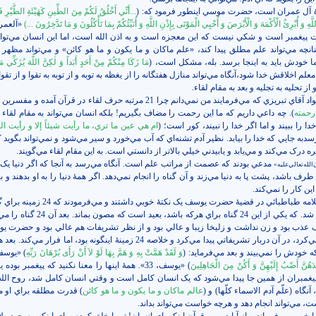
رۀ آل عمران است، حضرت موسي اينطور فرمود که: (
...أَنِّي أَخْلُقُ لَکُمْ مِنَ الطِّينِ کَهَيْئَةِ الطَّيْرِ فَأ
َهِ وَ أُبْرِئُ الْأَکْمَهَ وَ الْأَبْرَصَ وَ أُحْيِي الْمَوْتَى بِإِذْنِ اللَّهِ وَ أُنَبِّئُکُمْ بِمَا تَأْکُلُونَ وَ مَا تَدَّخِرُونَ ...‌)
هت پيغمبر است و شکي نيست که اين معجزه است و به اذن الله است، اما اين انسان مي‌توا
نانچه مي‌تواند علم مطلق پيدا کند، «علم ماکان و ما يکون و ما هو کائن» و مي‌تواند مظهر 
 خودش بايد به اينجا برسد. بله، مشکل است، (
مَا زَکَا مِنْکُمْ مِنْ أَحَدٍ أَبَداً وَ لٰکِنَّ اللَّهَ يُزَکِّي 
»؛ وقتي معلم اخلاقش خدا شود،‌آنگاه مي‌تواند منازل هفتگانه را از يغظه به توبه و از توبه به تقوا و از تقوا
و از تحليه به تجليه و بعد به مقام لقاء.
رحمته
). چه داعي داريم که ما اين رحمت را مضاف بگيريم! بلکه انسان مي‌تواند به مقام لقاء 
خدا را ببيند و اما اگر خدا را نبيند، کور است؛ (
ام هي عين ما تري، ما رأيت شيئاً إلا و رأيت الل
سدبه جايي که خدا را بيابد. نظير آدم تشنه‌اي که آب مي‌خورد و سير مي‌شود و نمي‌تواند بگويد 
ه درک مي‌کند و مي‌يابد و يابيدني خيلي بالاتر از دانستي است. به اين مقام لقاء مي‌گويند.
مدعي بودند که عصمت از مراتب علم است. آنگاه مي‌رسد به آنجا که اگر دنيا ي
الله‌تعالي‌عليه»
ف باشد، پشت پا به دنيا مي‌زند و آن گناه را انجام نمي‌دهد. اگر همۀ دنيا را به او بدهند و ب
اين کار را نمي‌کند.
استاد بزرگوار ما علامه طباطبائي در قضيۀ حضرت يوسف يک نکتۀ خوبي د
حضرت يوسف پيدا شد. که يکي از اين 24 گناه براي هرکه باشد، بعيد
عذب بود و زن نداشت و زليخا زيبا و عالي بود و از نظر تشريفات هم عالي بود و حضرت ي
بود و اگر متابعت مي‌کرد، در آن دربار تشريفاتي پيدا مي‌کرد و خلاصه 24 زمينۀ اينگونه بود، اما فرار
 خودش را نمي‌بيند و بعد مي‌فرمايد: (
وَ لَقَدْ هَمَّتْ بِهِ وَ هَمَّ بِهَا لَوْ لاَ أَنْ رَأَى بُرْهَانَ رَبِّهِ
دَهُنَّ أَصْبُ إِلَيْهِنَّ وَ أَکُنْ مِنَ الْجَاهِلِينَ
) «يوسف، 33». همۀ اينها را معنا نکنيد که پيغمبر بود
 پيغمبران از همين جا پيدا مي‌شود که يک انسان کامل است و وقتي انسان کامل شد، روح الل
نگاه (علّم آدم الاسماء کلّها) و (
عالم ماکان و ما يکون و ما هو کائن
) قدرت مطلقه براي او م
، مي‌تواند انجام دهد و هرچه خواست مي‌تواند بداند.