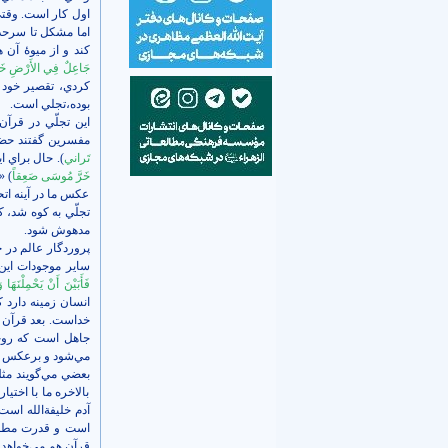
اول کار است. وقتي
اما مشکل تا سرحد 
کند و از ميوۀ آن 
جَاعِلٌ فِي الأَرْضِ خَل
کردي، تقصير خود ت
بوده،‌تجلي است.
اين تجلّي در قرآ
مفسرين گفتند حضر
تَراني
). حال براي ا
خَرَّ مُوسَى صَعِقاً
) «الأعراف‏، 43
عکس ما در آينه اتح
تجلّي به کوه شد، 
مدهوش شود.
پروردگار عالم در ح
ساير موجودات اين اس
فَأَبَيْنَ أَنْ يَحْمِلْنَهَا
انسان زمينه دارد ک
خداست. بعد قرآن م
جاهل است که روح
مي‌شود و برعکس س
بعضي مي‌گويند مث
بالاخره ما با اختيا
آدم خليفةالله اس
است و قدرت مطلقه 
قرآن هم مي‌خواهد اي