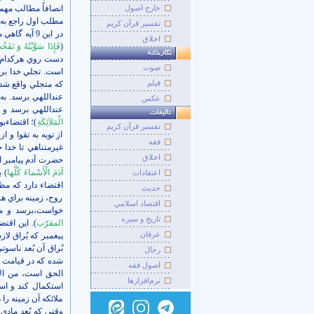
خارج اصول
انصافاً مطالب مهمي در اي
مطلب اول راجع به 
تفسیر قرآن کریم
در اين 9 آيه گاهي مي‌فرمايد انسان خليفة الله است. (
اخلاق
(
فَإِذَا سَوَّيْتُهُ وَ نَ
دست روي هرکدام بگ
صوت
است. تجلي خدا بر 
فيلم
که متجلي واقع شد، 
عنداللهي برسد. به
عکس
عنداللهي برسد و 
الْمَلاَئِکَةِ
)؛ اقتضاء‌ب
تفسير قرآن کريم
از توبه به تقوا و ا
فقه
غيرمتناهي تا خدا 
اخلاق
حضرت آدم پيامبر ا
آدَمَ الْأَسْماءَ کُلَّها
) 
اعتقادات
اقتضاء دارد که م
حديث
روح، زمينه براي هر
اقتصاد اسلامي
خواست،‌برسد و مس
تاريخ و سيره
المقرّب
). اين اقت
عرفان
پيغمبر که بُراق لا
بُراق آن بُعد ناسو
رجال
شده که در قيامت 
اصول فقه
الحق است، من الاز
نرم‌افزارها
استکمال کند و است
ملائکه آن زمينه را
وقتي که بُعد مادي 