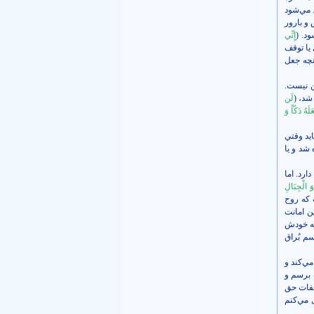
 مي‌شود
و بارور
د. (
إِنِّي
 يا توقف
آنچه جعل
ن نيست.
شد، (
لَن
لَهُ دَکّاً وَ
ايد وقتي
شد و يا
ارد. اما
وَ الْجِبَالِ
اينست که روح
اين امانت
به خودش
م بُراق
ي‌کند و
ت برسم و
صفات حق
 مي‌کنم