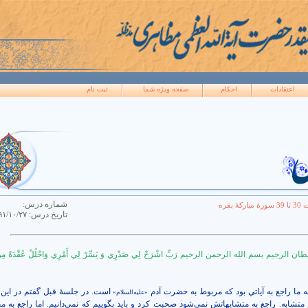
اعتقادات
احکام
صفحه ويژه شما
ثبت نام
شماره درس:
کۀ بقره
تاريخ درس:
۹۱/۱۰/۲۷
یطان الرجیم
بسم الله الرحمن الرحیم
رَبِّ اشْرَحْ لِي صَدْرِي وَ يَسِّرْ لِي أَمْرِي وَاحْلُلْ عُقْدَةً م
ما راجع به آياتي بود که مربوط به حضرت آدم
است. در جلسۀ قبل گفتم در اين 
«عليه‌السلام»
ابه. راجع به متشابهاتش نمي‌شود صحبت کرد و بايد بگوييم که نمي‌دانيم. اما راجع به 