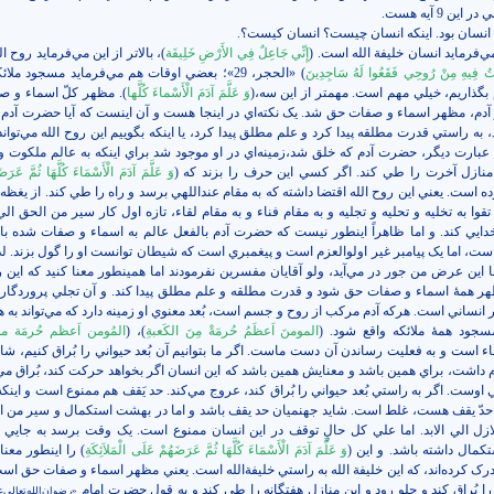
ن 9 آيه هست.
انسان بود. اينکه انسان چيست؟ انسان کيست؟.
إِنِّي جَاعِلٌ فِي الأَرْضِ خَلِيفَة
)، بالاتر از اين مي‌فرمايد روح ا
فَخْتُ فِيهِ مِنْ رُوحِي فَقَعُوا لَهُ سَاجِدِينَ‌
) «الحجر، 29»؛ بعضي اوقات هم مي‌فرمايد مسجود مل
ذاريم، خيلي مهم است. مهمتر از اين سه،‌(
وَ عَلَّمَ آدَمَ الْأَسْماءَ کُلَّها
). مظهر کلّ اسماء و 
آدم، مظهر اسماء و صفات حق شد. يک نکته‌اي در اينجا هست و آن اينست که آيا حضرت آدم 
به راستي قدرت مطلقه پيدا کرد و علم مطلق پيدا کرد، يا اينکه بگوييم اين روح الله مي‌تواند
 عبارت ديگر، حضرت آدم که خلق شد،‌زمينه‌اي در او موجود شد براي اينکه به عالم ملکوت و 
منازل آخرت را طي کند. اگر کسي اين حرف را بزند که (
وَ عَلَّمَ آدَمَ الْأَسْمَاءَ کُلَّهَا ثُمَّ عَرَ
وده است. يعني اين روح الله اقتضا داشته که به مقام عنداللهي برسد و راه را طي کند. از يغظه ب
ز تقوا به تخليه و تحليه و تجليه و به مقام فناء و به مقام لقاء، تازه اول کار سير من الحق ال
خدايي کند. و اما ظاهراً اينطور نيست که حضرت آدم بالفعل عالم به اسماء و صفات شده باش
ست، اما يک پيامبر غير اولوالعزم است و پيغمبري است که شيطان توانست او را گول بزند. لذا
با اين عرض من جور در مي‌آيد، ولو آقايان مفسرين نفرمودند اما همينطور معنا کنيد که اين ر
ظهر همۀ اسماء و صفات حق شود و قدرت مطلقه و علم مطلق پيدا کند. و آن تجلي پروردگار
 انساني است. هرکه آدم مرکب از روح و جسم است، بُعد معنوي او زمينه دارد که مي‌تواند به 
جود همۀ ملائکه واقع شود. (
المومنَ اَعظَمُ حُرمَةْ مِنَ الکَعبةِ
)، (
المُومن اَعظم حُرمَة م
ضاء است و به فعليت رساندن آن دست ماست. اگر ما بتوانيم آن بُعد حيواني را بُراق کنيم،‌ شا
زم داشت، براي همين باشد و معنايش همين باشد که اين انسان اگر بخواهد حرکت کند، بُراق مي
تي اوست. اگر به راستي بُعد حيواني را بُراق کند، عروج مي‌کند. حد يَقف هم ممنوع است و اين
حدّ يقف هست، غلط است. شايد جهنميان حد يقف باشد و اما در بهشت استکمال و سير من ا
ل الي الابد. اما علي کل حالٍ توقف در اين انسان ممنوع است. يک وقت برسد به جايي که
کمال داشته باشد. و اين (
وَ عَلَّمَ آدَمَ الْأَسْمَاءَ کُلَّهَا ثُمَّ عَرَضَهُمْ عَلَى الْمَلاَئِکَةِ
) را اينطور معنا
 درک کرده‌اند، که اين خليفة الله به راستي خليفة‌الله است. يعني مظهر اسماء و صفات حق اس
را بُراق کند و جلو رود و اين منازل هفتگانه را طي کند و به قول حضرت امام
«رضوان‌الله‌تعالي‌