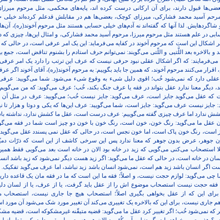
عضی‌ها قبول دارند، برای آن ارکانی درست کرده اند، پایه‌های محکمی، مثل مرحوم میرزا
حم آسید محمد فشارکی، میرزای کوچک، بعضی‌ها هم در مقابلش قدعلم کرده‌اند خیلی 
شاگردهایش. لذا آنها که گفته‌اند نه آدم‌های خیلی حسابی هستند مثل مرحوم آخوند(ره)، آن‌ها
حسابی در علم هستند مثل مرحوم میرزا، مرحوم آسید محمد فشارکی، و امثال این‌ها، چیزی که د
 اشکال این است که مرحوم آخوند در کفایه می‌فرماید: این یک امر عرفی است، در حالی که
د و بالاخره بعد اللَّتیی و اللّتی می‌گویند: نمی‌توانم حرف استادم را بشنوم تناقض است، جمع ب
می‌فرمایند: که اگر اشکال عقلی نبود حرفی نیست که عرف این ترتب را دارد یک امر عرفی،
 اقرار می‌کنند مرحوم آخوند، که همین جا باید بگوییم: به مرحوم آخوند(ره)، آقای آخوند اگر ع
ل عقلی دارد که نمی‌شود خُب؛ اقوی دلیل شیء به وقوع شیء می‌شود. شما می‌گویید: عرف
دیگر معنا ندارد عقل بتواند در فقه یا عرف جنگ بکند، خُب؛ عرف می‌گوید: که من می‌گویم 
 که عقل می‌گوید جایز است، عرف می‌گوید: جایز نیست خُب؛ می‌گویید: عرف در مثل آن 
 جایز نیست عرف می‌گوید: جایز است، شما می‌گویید: عرف این‌ها که یکی و دوتا و هزار تا ن
ش ندارد اما عرف چیزی گفته می‌گوییم: عرف درست است، عقل ما کشش ندارد، نداشته باشد،
 عقل ما می‌گوید: رنگ خون، خون است، رنگ خون با خون دو چیز است شما در فقه می‌گوی
ز است، رنگ خون پاک است، اما خون نجس است، در حالی که عقل نمی پسندد عقل می‌گوید: 
ن جوهر، عرض بدون جوهر که معنا ندارد پس این سرخی کاشف از این است که ذرّات دمیّه
ا استصحاب می‌کنی می‌گویی که زید در خانه بود الان در خانه است بعد می‌گویی فقط همین 
نسان در خانه است، در حالی که عقل ما می‌گوید: اگر زید هست دیگر نمی‌شود که زید باشد انس
 اگر انسان باشد زید هم است، نمی‌شود انسان باشد زید نباشد، اما عرف می‌گوید تفکیک. 
ا چی می‌گوید: لوازم حجت نیست، و اصلاً؛ فقه ما این است که ما در فقه مان یک قاعده داریم
فقه حجت نیست استصحاب موضوع اش را از عقل باید گرفت، یا از عرف، یا از لسان دلی
 برای این که از عقل بخواهی بگیری اصلاً؛ استصحاب هیچ جا جاری نیست، استصحاب 
جاری نیست، برای این که بالاخره یک تغییری می‌کند آن تغییر مورد شک می‌شود آن مورد 
ر که نمی‌شود خُب؛ اگر تغییر کرد عقل ما می‌گوید: قضیه متیقّنه غیرمشکوکه است، قضیه مشک