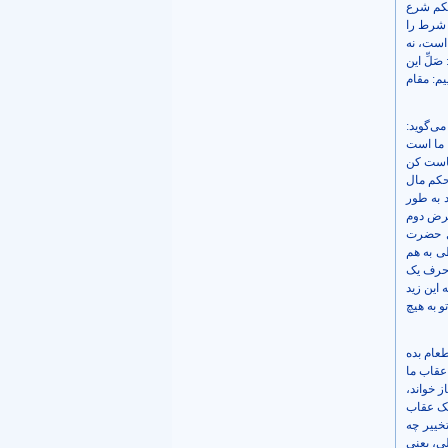
حکم شرع
د شرط را
است، نه
لِّ این
م: مقام
ی‌گوید:
 ما است
نجاست کن
 حکم مال
 به طور
 عرض دوم
ول حضرت
ی به هم
 حرف یک
این زید
و به هیچ
عام بده
 عقاب ما
ز خواند،
 یک عقاب
خییر چه
ی، یعنی