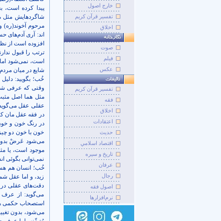
خارج اصول
پیدا کرده است، ب
تفسیر قرآن کریم
شاگردهایش مثل مر
مرحوم آخوند(ره) و 
اخلاق
اند: آری آدم‌های 
افزوده است از نظر
صوت
ترتب را قبول ندارن
فيلم
است، نمی‌شود اما 
عکس
شایع در میان مردم،
خُب؛ بگویید: دلی
وقتی که عرفی شد، 
تفسير قرآن کريم
مثل هما اصل مثبت
فقه
عقلی عقل می‌گوید:
اخلاق
در فقه عقل مان کش
اعتقادات
در رنگ خون و خون
خون با خون دو چی
حديث
می‌شود عَرضْ بدو
اقتصاد اسلامي
موجود است، یا مثل
تاريخ و سيره
نمی‌توانی بگوئی ا
عرفان
خُب؛ انسان هم هست
رجال
زید، و اما عقل شم
دقت‌های عقلی در 
اصول فقه
می‌گوید: از عرف
نرم‌افزارها
استصحاب حکمی هم 
می‌شود، بدون تغیی