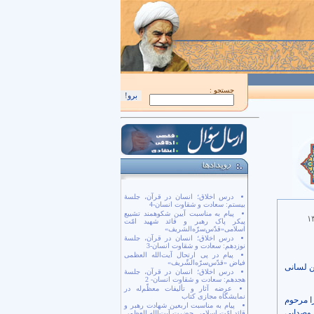
اَللّهُمَّ كُنْ لِوَلِيِّكَ الْحُجَّةِ بْنِ الْحَسَن صَلَواتُكَ عَلَيْهِ وَ عَلى آبائِهِ في هذِهِ السّاعَةِ وَ ف
جستجو :
درس اخلاق؛ انسان در قرآن، جلسۀ
بیستم: سعادت و شقاوت انسان-4
پیام به مناسبت آیین شکوهمند تشییع
۱
پیکر پاک رهبر و قائد شهید امّت
اسلامی«قدّس‌سرّه‌الشریف»
درس اخلاق؛ انسان در قرآن، جلسۀ
نوزدهم: سعادت و شقاوت انسان-3
پیام در پی ارتحال آیت‌الله العظمی
فیاض «قدّس‌سرّه‌الشّریف»
ن لسانی
درس اخلاق؛ انسان در قرآن، جلسۀ
هجدهم: سعادت و شقاوت انسان- 2
عرضه آثار و تألیفات معظّم‌له در
نمایشگاه مجازی کتاب
ا مرحوم
پیام به مناسبت اربعین شهادت رهبر و
 وصدایی
قائد امّت اسلامی حضرت آیت‌الله العظمی