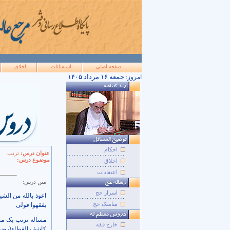
صفحه اصلي
استفتائات
اخلاق
۱۴۰۵ جمعه ۱۶ مرداد
امروز:
احکام
عنوان درس:
ترتب
موضوع درس:
اخلاق
اعتقادات
متن درس:
اسرار حج
اعوذ بالله من الش
مناسک حج
یفقهوا قولی
مساله ترتب یک مسأ
خارج فقه
کاشف الغطاء(رضوان