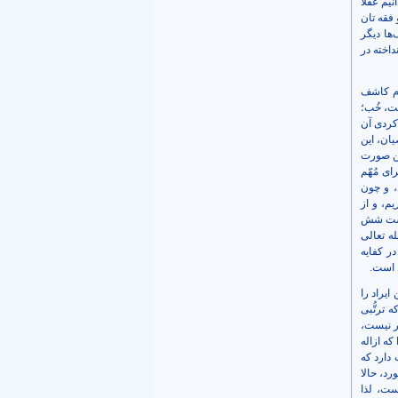
نیم عقلا
 فقه تان
ها دیگر
داخته در
وم کاشف
ست، خُب؛
کردی آن
یان، این
این صورت
ای مُهّم
، و چون
یم، و از
داشت شش
ه تعالی
ر کفایه
ل است.
ایراد را
ترتُّبی
ور نیست،
که ازاله
دارد که
د، حالا
ست، لذا