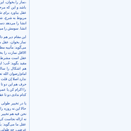
،نماز را بخوان، ا
باشد و این که مرح
عقل بیاورد برای ش
مربوط به شرع، شار
انشا را می‌دهد دس
انشا. سومش را می‌گ
این مقام دیر هم د
نماز بخوان، عقل 
می‌گوید: مأتیبه مط
الااقل نمازت را بخ
عقل است مشرط قید
مقید بگوید: خُب؛ 
هم اشکال را سالب
امام(رضوان الله ت
ندارد اصلا إن قلت
حرف هم این دو تا 
را اکرام کن یا عمر 
کدام ندادی دو تا 
یا در تخییر طولی 
حالا این نه روزه ر
نحن فیه هم تخییر ط
نه ازاله نجاست کر
عقل ما می‌گوید: ی
عرضی، چه طولی بگو