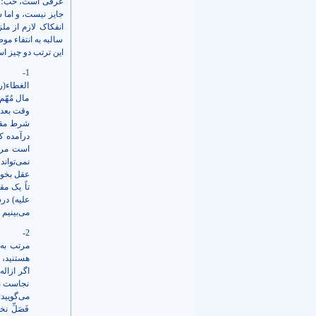
عرفی است، خُب؛ فق
جایز نیست، و اما ش
انفکاک لازم از مل
سالبه به انتفاء مو
این ترتب دو چیز ا
1-
الغطاء(رض
مال مُهّ
وقت بعد 
شرط مقار
درآمده که
است مرحو
نمی‌توان
عقل بخوا
تاً یک م
علیه) در
می‌بینیم
2-
مرتب به 
هستنید، 
اگر ازاله
نجاست نک
می‌گویید
فَصَلِّ 