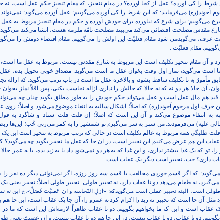
ین شرط را کی آورده؟ عقل از کجا آورده؟ در مقام تنجیز، که مقام تنجیز حکم عقل است، نه 
وم آخوند(ره) می‌فرمایند: که این شرط را کی آورده می‌گوییم: عقل آورده می‌گوید: نمی‌توان
رع می‌گوییم: برای شرع که نیاورده برای خودش آورده و حکم در مقام تنجیز مربوط به عقل 
ع مقدس مصلحت اقتضائی می‌کند می‌بیند مصلحت تامّه ملزمه هست، انشا می‌کند می‌گوید: صَ
ت عرف، می‌گویدمی شود مقام فعلیّت این اولش را می‌گوییم: مقام اقتضاء دومش را می‌گویی
وییم: مقام فعلیّت .
ارد و آن مقام تنجیز تکلیف است این مربوط به شارع مقدس نیست، مربوط به عقل ما است، م
ما است می‌گوید، نماز اول وقت بخوان عقل ما است می‌گوید: مصداق خوبی تحویل بده، عقل
ابق مأمورٌ به تا تکلیف ساقط بشود، و بالاخره عقل ما است در باب ترتب می‌گوید: که ازاله 
وان، آن حالا هر دو نه که نه حالا که حالش را نداری ازاله نجاست بکنی، پس اقلاً نماز بخوان
 هم مال عقل است و عقل می‌تواند حکم خودش را به طور مطلق بگوید چنان چه می‌تواند
این حرف اول مرحوم آخوند(ره) که اصلاً؛ اشکال سالبه به انتفاء موضوع می‌شود و اصلاً؛ روی
ه به انتفاء موضوع می‌کند و آن این است که اصلاً؛ إن قلت قلت استاد و شاگرد به ق
عالی علیه) می‌فرمودند: من سپر به سر می‌گیرم تو شمشیر را به کمر می‌زنی خُب؛ این‌ها ربط
 قلت طلبگی همه مربوط به عالم تکلیف است در حالی که ترتب مربوط به تنجیز است این یک
عقاب این هم عرض می‌کنیم این تخییر است، در آن جا که عقل ما تخییر بگوید چه می‌گوید؟ که 
را، تو که یک غذا بیشتر نداری، و این غذا که به هر دو نمی‌شود داد یا به زید بده، یا به عمر حالا ت
عقاب داری؟ خب، تخییر است دیگر یک عقاب است.
می‌گوید: که اگر قسم خوردی مخالفت با قسم سه روز روزه، اگر نمی‌توانی دیگر ده نفر را ط
ا می‌گیرد، نه طعام می‌دهد دو تا عقاب دارد، نه تخییر طولی، تخییر طولی اصلاً؛ تخییر یعنی یک
ولی است، البته تخییر عقلی است می‌گویدکه: «ازلِ النّحاسه و ان عَصیْتَ فَصَلِّ»،ح این نه نما
د مثل آن جا است که تخییر نه زید را اکرام کرد نه عمرو را، آن جا یک عقاب است، این جا هم
ک عقاب است و این که ما بخواهیم بگوییم: دو تا عقاب ظاهراً لازمه‌اش این است که ما در ت
ییم: دو تا عقاب، دو تا عقاب نیست، در این جا هم دو تا عقاب نیست. و ان عصیتَ یعنی طول