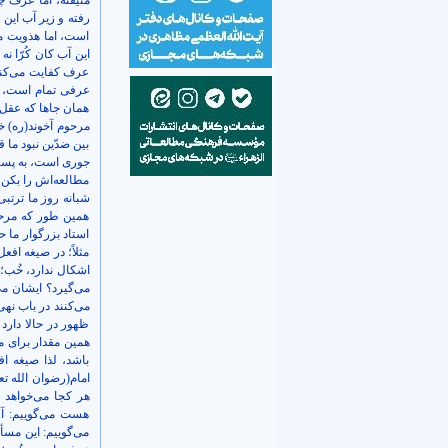
مُتیقّنه، اما عرف 
رفته و زیر آب این
است، اما هذویت مح
این آب کان کُرّا ن
عرف کفایت می‌کند
عرفی تمام است، خ
همان جاها که عقل م
مرحوم آخوند(ره) خ
بین ضدّین نبود ما 
جوری است، به پسرش
مطالعه‌اش را بکن، 
شبانه روز ما ترتب
همین طور که مرحو
استاد بزرگوار ما 
مثلاً؛ در صیغه افع
اشکال ندارد، خُب؛
می‌گیرد؟ ایشان می
می‌کنند در باب نهی
ظهور در حالا دارد
همین مقدار برای م
باشد، لذا صیغه ا
امام(رضوان الله تع
هر کجا می‌خواهد 
هست می‌گوییم: آق
می‌گوییم: این مس