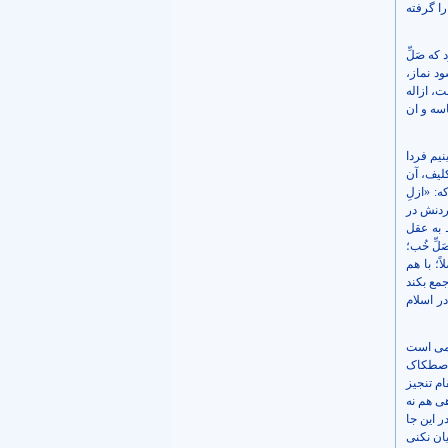
را گرفته
ه صَلِّ
ود نماز،
، ازاله
اسه و ان
نیم فردا
لیف، آن
: «ازلِ
بردنش در
 به عقل
ِّ خُب؛
ً؛ با هم
جمع بکند
در اسلام
کمی است
 اصطکاک
ام تنجیز
ی هم نه
ر این جا
یان نکنی