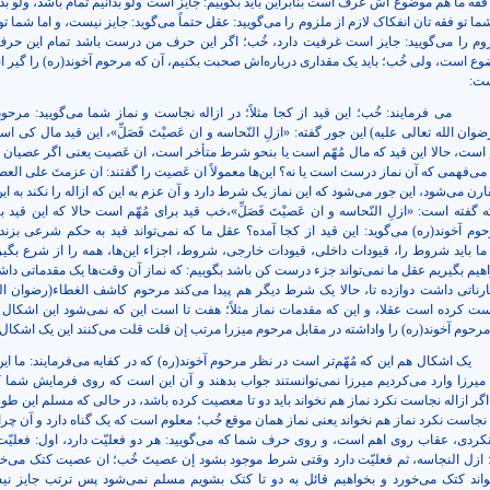
ه ما هم موضوع اش عرف است بنابراین باید بگوییم: جایز است ولو بدانیم تمام باشد، ولو بدا
ما تو فقه تان انفکاک لازم از ملزوم را می‌گویید: عقل حتماً می‌گوید: جایز نیست، و اما شما تو
زوم را می‌گویید: جایز است غرفیت دارد، خُب؛ اگر این حرف من درست باشد تمام این حرف‌
ضوع است، ولی خُب؛ باید یک مقداری درباره‌اش صحبت بکنیم، آن که مرحوم آخوند(ره) را گیر ان
ست:
می فرمایند: خُب؛ این قید از کجا مثلاً؛ در ازاله نجاست و نماز شما می‌گویید: مرح
وان الله تعالی علیه) این جور گفته: «ازلِ النّحاسه و ان عَصیْتَ فَصَلِّ»، این قید مال کی ا
م است، حالا این قید که مال مُهّم است یا بنحو شرط متأخر است، ان عَصیت یعنی اگر عصیان 
می‌فهمی که آن نماز درست است یا نه؟ این‌ها معمولاً ان عَصیت را گفتند: ان عزمتَ علی العص
ن می‌شود، این جور می‌شود که این نماز یک شرط دارد و آن عزم به این که ازاله را نکند به 
 گفته است: «ازلِ النّحاسه و ان عَصیْتَ فَصَلِّ»،خب قید برای مُهّم است حالا که این قید بر
م آخوند(ره) می‌گوید: این قید از کجا آمده؟ عقل ما که نمی‌تواند قید به حکم شرعی بزند
د ما باید شروط را، قیودات داخلی، قیودات خارجی، شروط، اجزاء این‌ها، همه را از شرع بگیر
هیم بگیریم عقل ما نمی‌تواند جزء درست کن باشد بگوییم: که نماز آن وقت‌ها یک مقدماتی 
قارناتی داشت دوازده تا، حالا یک شرط دیگر هم پیدا می‌کند مرحوم کاشف الغطاء(رضوان الل
ست کرده است عقلا، و این که مقدمات نماز مثلاً؛ هفت تا است این که نمی‌شود این اشکال د
 مرحوم آخوند(ره) را واداشته در مقابل مرحوم میزرا مرتب إن قلت قلت می‌کنند این یک اشکا
یک اشکال هم این که مُهّم‌تر است در نظر مرحوم آخوند(ره) که در کفایه می‌فرمایند: ما این 
میرزا وارد می‌کردیم میرزا نمی‌توانستند جواب بدهند و آن این است که روی فرمایش شما که 
اگر ازاله نجاست نکرد نماز هم نخواند باید دو تا معصیت کرده باشد، در حالی که مسلم این ط
 نجاست نکرد نماز هم نخواند یعنی نماز همان موقع خُب؛ معلوم است که یک گناه دارد و آن چرا 
ردی، عقاب روی اهم است، و روی حرف شما که می‌گویید: هر دو فعلیّت دارد، اول: فعلیّت 
: ازل النجاسه، ثم فعلیّت دارد وقتی شرط موجود بشود إن عصیتَ خُب؛ ان عصیت کتک می‌خور
نخواند کتک می‌خورد و بخواهیم قائل به دو تا کتک بشویم مسلم نمی‌شود پس ترتب جایز نی