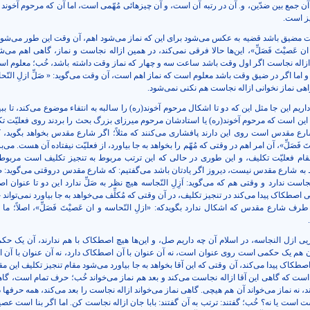
آن جمع بین ضدّین، و. آن در رتبه آن است، و آن چیزهائی مُهّمی است، اما آن که مرحوم آخوند 
یز است.
قت مضیق باشد قضیه به عکس می‌شود برای این که نماز می‌شود اهم، آن وقت این طور می‌شود ک
 ان عَصیْتَ فَصَلِّ»، این‌ها حالا فرقی نمی‌کند، در همین ازاله نجاست و نماز، گاهی اهم می‌ش
زاله نجاست اگر اول وقت باشد ساعت سه و چهار که نماز وقت داشته باشد، خُب؛ معلوم است
اما اگر در ضیق وقت باشد معلوم است که نماز اهم است، آن وقت می‌گوید: « صَلِّ ازلِ النّح
بخواهی نماز نخوانی ازاله نجاست هم نکنی نمی‌شود.
ریم این جا مثل این که دو تا اشکال مرحوم آخوند(ره) را سالبه به انتفاء موضوع می‌کند، تا ببی
 این است که مرحوم آخوند(ره) یا استادشان مرحوم میرزای بزرگ بحث را بردند روی فعلیّت تک
 مقدس است روی این دارند پافشاری می‌کنند که مثلاً؛ اگر شارع مقدس بخواهد بگوید، که
تَ فَصَلِّ»، آن امر اهم در وقتی که مُهّم را بخواهد به جا بیاورد، از فعلیّت نیفتاده آن هست. می‌
مقام فعلیّت تکلیف، و این طوری در حالی که این ترتب مربوط به تنجیز تکلیف است مربوط
 به شارع مقدس نیست، دیروز اگر یادتان باشد می‌گفتیم: که شارع مقدس دروقتی می‌گوید: صَل
است ندارد و وقتی هم که می‌گوید: اَزِلِ النّجاسه هیچ نظر به صَلِّ ندارد این دو تا عنوان اصلا
اصطکاک پیدا می‌کند در تنجیز تکلیف، در آن وقتی که مُکلِّف می‌خواهد به جا بیاورد نمی‌تواند 
 طرف شارع مقدس که اشکال ندارد بگویدکه: «ازلِ النّحاسه و ان عَصیْتَ فَصَلِّ»، اصلاً؛ ما 
ریی ازل النجاسه، در اسلام آن چه داریم صل، و این‌ها هیچ اصطکاک با هم ندارند، آن یک ح
ن هم یک حکمی است روی عنوان است، نه آن عنوان با آن اصطکاک دارد، نه آن عنوان با آن
اصطکاک پیدا می‌کند، آن وقتی که این آقا بخواهد به جا بیاورد می‌شود مقام تنجیز تکلیف این مق
ست که گاهی این آقا ازاله نجاست می‌کند و بعد هم نماز می‌خواند خُب؛ حرف تمام است، گاه
، نه نماز می‌خواند آن هم هیچی. گاهی نماز می‌خواند ازاله نجاست را بعد می‌کند، همه حرفها د
 است یا نه؟ خُب؛ گفتند: ترتب به آن گفتند: بابا جان ازاله نجاست کن. اما اگر بنا است عص