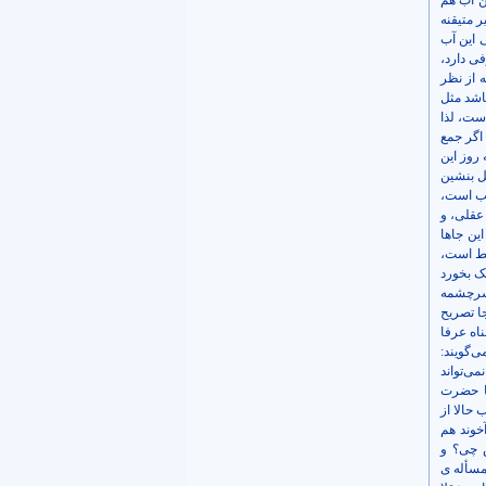
ین آب هم
 متیقنه
 این آب
فی دارد،
 از نظر
اشد مثل
است، لذا
اگر جمع
 روز این
ل بنشین
ُّب است،
عقلی، و
ین جاها
لط است،
تک بخورد
 سرچشمه
ا تصریح
ناه عرفا
‌گویند:
می‌تواند
ما حضرت
 حالا از
خوند هم
ش چی؟ و
مسأله ی