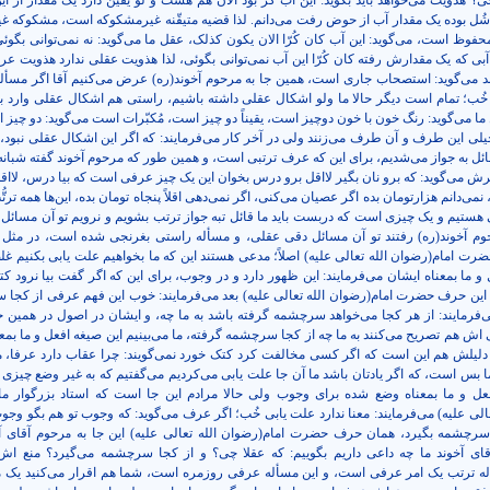
چی؟ هذویت می‌خواهد باید بگوید: این آب کُرّ بود الان هم هست و لو یقین دارد یک مقدار از ا
 شُل بوده یک مقدار آب از حوض رفت می‌دانم. لذا قضیه متیقّنه غیرمشکوکه است، مشکوکه غیر
فوظ است، می‌گوید: این آب کان کُرّا الان یکون کذلک، عقل ما می‌گوید: نه نمی‌توانی بگوئی
ه آبی که یک مقدارش رفته کان کُرّا این آب نمی‌توانی بگوئی، لذا هذویت عقلی ندارد هذویت عر
 می‌گوید: استصحاب جاری است، همین جا به مرحوم آخوند(ره) عرض می‌کنیم آقا اگر مسأله
ُب؛ تمام است دیگر حالا ما ولو اشکال عقلی داشته باشیم، راستی هم اشکال عقلی وارد ب
ا می‌گوید: رنگ خون با خون دوچیز است، یقیناً دو چیز است، مُکبّرات است می‌گوید: دو چیز 
یلی این طرف و آن طرف می‌زنند ولی در آخر کار می‌فرمایند: که اگر این اشکال عقلی نبود، 
قائل به جواز می‌شدیم، برای این که عرف ترتبی است، و همین طور که مرحوم آخوند گفته شبانه
 می‌گوید: که برو نان بگیر لااقل برو درس بخوان این یک چیز عرفی است که بیا درس، لااق
نمی‌دانم هزارتومان بده اگر عصیان می‌کنی، اگر نمی‌دهی اقلاً پنجاه تومان بده، این‌ها همه ترت
ی هستیم و یک چیزی است که دربست باید ما قائل تبه جواز ترتب بشویم و نرویم تو آن مسائل 
م آخوند(ره) رفتند تو آن مسائل دقی عقلی، و مسأله راستی بغرنجی شده است، در مثل ا
حضرت امام(رضوان الله تعالی علیه) اصلاً؛ مدعی هستند این که ما بخواهیم علت یابی بکنیم غ
ل و ما بمعناه ایشان می‌فرمایند: این ظهور دارد و در وجوب، برای این که اگر گفت بیا نرود ک
 این حرف حضرت امام(رضوان الله تعالی علیه) بعد می‌فرمایند: خوب این فهم عرفی از کجا
‌فرمایند: از هر کجا می‌خواهد سرچشمه گرفته باشد به ما چه، و ایشان در اصول در همین ج
 اش هم تصریح می‌کنند به ما چه از کجا سرچشمه گرفته، ما می‌بینیم این صیغه افعل و ما بمع
 دلیلش هم این است که اگر کسی مخالفت کرد کتک خورد نمی‌گویند: چرا عقاب دارد عرفا، می
ا بس است، که اگر یادتان باشد ما آن جا علت یابی می‌کردیم می‌گفتیم که به غیر وضع چیزی ن
فعل و ما بمعناه وضع شده برای وجوب ولی حالا مرادم این جا است که استاد بزرگوار 
الی علیه) می‌فرمایند: معنا ندارد علت یابی خُب؛ اگر عرف می‌گوید: که وجوب تو هم بگو وجوب
سرچشمه بگیرد، همان حرف حضرت امام(رضوان الله تعالی علیه) این جا به مرحوم آقای آ
ای آخوند ما چه داعی داریم بگوییم: که عقلا چی؟ و از کجا سرچشمه می‌گیرد؟ منع ا
أله ترتب یک امر عرفی است، و این مسأله عرفی روزمره است، شما هم اقرار می‌کنید یک 