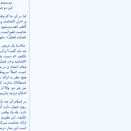
می‌بینیم 
این دو چ
لذا در آن جا که و
و «ازلِ النّحاسه و
گاهی اهم می‌شود ا
نجاست اهم است، و 
عَصیْتَ فَصَلِّ»، 
حالا ما یک حرفی دا
چه باید گفت؟ و آن
تکلیف که دست شارع
النّحاسه و ان عَصیْ
مقام انشاء و در 
است، اصلاً؛ مربوط
هیچ نظر به ازاله نج
اصطکاک ندارند، کی 
بین هر دو، والا از
احکام جزئیه نداریم.
در اسلام آن چه دا
روی عنوان دارد، آ
دارد، بله یک وقتی 
تکلیف، این طوری ا
ازاله نجاست می‌کند
است این نماز درست