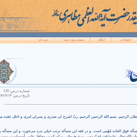
اعتقادات
احکام
صفحه ويژه شما
ثبت نام
شماره درس:
120
تاريخ درس:
۳۸۲/۷/۱۴
یطان الرجیم. بسم الله الرحمن الرحیم. ربّ اشرح لی صدری و یسرلی امری و احلل عقده م
له فوق العاده مُهّمی است، و در فقه این مسأله ترتب خیلی بدرد می‌خورد، و این مسأله ر
 الله تعالی علیه) اختراع کرده بر رد شیخ بهائی، و کم کم در محافل علمی آمده است، و سر