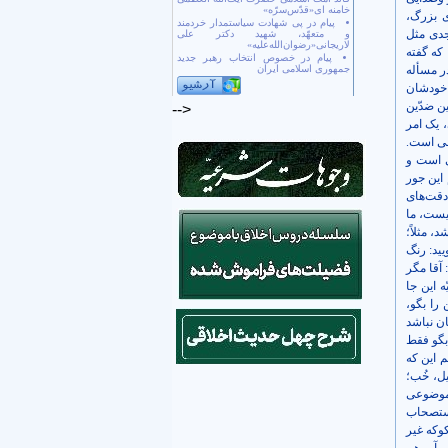
خامنه ای«قدّس‌سرّه»
ی بزرگ،
پیام در پی شهادت سیاستمدار خردمند
جدی مثل
و متعهّد، شهید دکتر علی
لاریجانی«رضوان‌الله‌علیه»
 که گفته
پیام در خصوص انتخاب رهبر جدید
ر مسأله
جمهوری اسلامی ایران
 خودشان
ین ضدّین
-->
 یک امر
رفی است.
ی است و
این جور
دقت‌های
یست، ما
 مثلاً؛
ید: رنگ
آقا مگر
 این جا
را بگو،
ان نباشد
بگو فقط
 این که
ل، خُب؛
موضوعی
استصحاب
وکه غیر