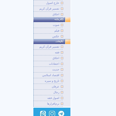
خارج اصول
تفسیر قرآن کریم
اخلاق
صوت
فيلم
عکس
تفسير قرآن کريم
فقه
اخلاق
اعتقادات
حديث
اقتصاد اسلامي
تاريخ و سيره
عرفان
رجال
اصول فقه
نرم‌افزارها