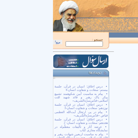
اَللّهُمَّ كُنْ لِوَلِيِّكَ الْحُجَّةِ بْنِ الْحَسَن صَلَواتُكَ عَلَيْهِ وَ عَلى آبائِهِ في هذِهِ السّاعَةِ و
جستجو :
درس اخلاق؛ انسان در قرآن، جلسۀ
بیستم: سعادت و شقاوت انسان-4
پیام به مناسبت آیین شکوهمند تشییع
پیکر پاک رهبر و قائد شهید امّت
اسلامی«قدّس‌سرّه‌الشریف»
درس اخلاق؛ انسان در قرآن، جلسۀ
نوزدهم: سعادت و شقاوت انسان-3
پیام در پی ارتحال آیت‌الله العظمی
فیاض «قدّس‌سرّه‌الشّریف»
درس اخلاق؛ انسان در قرآن، جلسۀ
هجدهم: سعادت و شقاوت انسان- 2
عرضه آثار و تألیفات معظّم‌له در
نمایشگاه مجازی کتاب
پیام به مناسبت اربعین شهادت رهبر و
قائد امّت اسلامی حضرت آیت‌الله العظمی