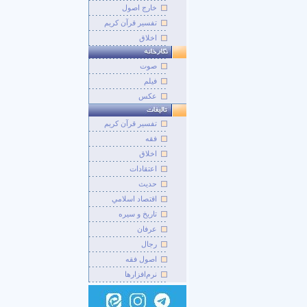
خارج اصول
تفسیر قرآن کریم
اخلاق
صوت
فيلم
عکس
تفسير قرآن کريم
فقه
اخلاق
اعتقادات
حديث
اقتصاد اسلامي
تاريخ و سيره
عرفان
رجال
اصول فقه
نرم‌افزارها