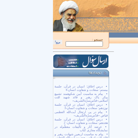
اَللّهُمَّ كُنْ لِوَلِيِّكَ الْحُجَّةِ بْنِ الْحَسَن صَلَواتُكَ عَلَيْهِ وَ عَلى آبائِهِ في هذِهِ السّاعَةِ و
جستجو :
درس اخلاق؛ انسان در قرآن، جلسۀ
بیستم: سعادت و شقاوت انسان-4
پیام به مناسبت آیین شکوهمند تشییع
پیکر پاک رهبر و قائد شهید امّت
اسلامی«قدّس‌سرّه‌الشریف»
درس اخلاق؛ انسان در قرآن، جلسۀ
نوزدهم: سعادت و شقاوت انسان-3
پیام در پی ارتحال آیت‌الله العظمی
فیاض «قدّس‌سرّه‌الشّریف»
درس اخلاق؛ انسان در قرآن، جلسۀ
هجدهم: سعادت و شقاوت انسان- 2
عرضه آثار و تألیفات معظّم‌له در
نمایشگاه مجازی کتاب
پیام به مناسبت اربعین شهادت رهبر و
قائد امّت اسلامی حضرت آیت‌الله العظمی