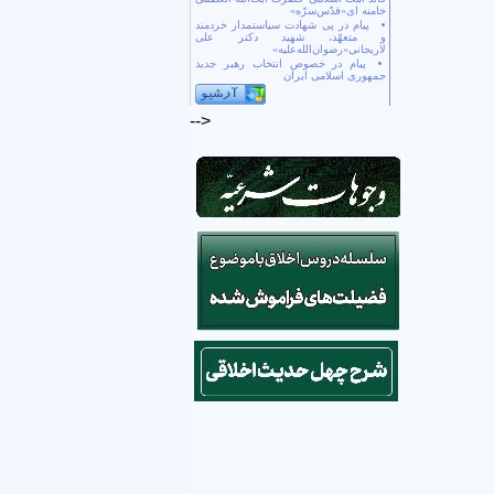
خامنه ای«قدّس‌سرّه»
پیام در پی شهادت سیاستمدار خردمند
و متعهّد، شهید دکتر علی
لاریجانی«رضوان‌الله‌علیه»
پیام در خصوص انتخاب رهبر جدید
جمهوری اسلامی ایران
-->