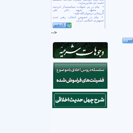
خامنه ای«قدّس‌سرّه»
پیام در پی شهادت سیاستمدار خردمند
و متعهّد، شهید دکتر علی
لاریجانی«رضوان‌الله‌علیه»
پیام در خصوص انتخاب رهبر جدید
جمهوری اسلامی ایران
-->