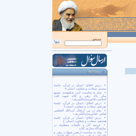
اَللّهُمَّ كُنْ لِوَلِيِّكَ الْحُجَّةِ بْنِ الْحَسَن صَلَواتُكَ عَلَيْهِ وَ عَلى آبائِهِ في هذِهِ السّاعَةِ و
جستجو :
درس اخلاق؛ انسان در قرآن، جلسۀ
بیستم: سعادت و شقاوت انسان-4
پیام به مناسبت آیین شکوهمند تشییع
پیکر پاک رهبر و قائد شهید امّت
اسلامی«قدّس‌سرّه‌الشریف»
درس اخلاق؛ انسان در قرآن، جلسۀ
نوزدهم: سعادت و شقاوت انسان-3
پیام در پی ارتحال آیت‌الله العظمی
فیاض «قدّس‌سرّه‌الشّریف»
درس اخلاق؛ انسان در قرآن، جلسۀ
هجدهم: سعادت و شقاوت انسان- 2
عرضه آثار و تألیفات معظّم‌له در
نمایشگاه مجازی کتاب
پیام به مناسبت اربعین شهادت رهبر و
قائد امّت اسلامی حضرت آیت‌الله العظمی