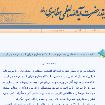
اعتقادات
احکام
صفحه ويژه شما
ثبت نام
تألیفات آیت‌الله العظمی مظاهری در نمایشگاه مجازی قرآن کریم عرضه می‌گردد
بسمه تعالی
تألیفات مرجع عاليقدر حضرت آیت‌الله العظمی مظاهری
با موضوعات
«مدّظلّه‌العالی»
قرآنی و معارف اسلامی، در نخستین نمایشگاه مجازی قرآن کریم عرضه می‌گردد
.
علاقه‌مندان به تهیۀ آثار مزبور می‌توانند از یازدهم تا بیستم اریبهشت سال جاری به
صورت 24 ساعته، با مراجعه به سایت نمایشگاه به آدرس
:
iqfa.ir
و
انتخاب صفحۀ
مؤسسۀ فرهنگی مطالعاتی الزهرا
، ناشر آثار معظّم‌له، کتب مورد
«سلام‌الله‌علیها»
نظر را سفارش دهند و با تخفیف 20 درصد و پست رایگان تحویل بگیرند.
هم‌زمان با نمایشگاه مجازی قرآن کریم، کلیّۀ آثار و تألیفات آیت‌الله العظمی