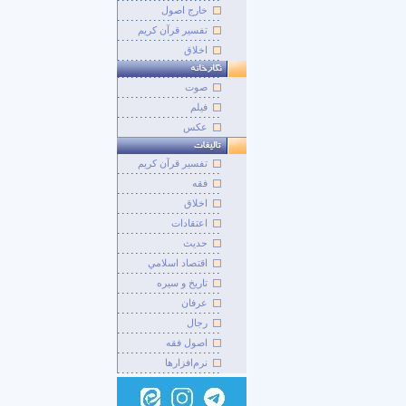
خارج اصول
تفسیر قرآن کریم
اخلاق
صوت
فيلم
عکس
تفسير قرآن کريم
فقه
اخلاق
اعتقادات
حديث
اقتصاد اسلامي
تاريخ و سيره
عرفان
رجال
اصول فقه
نرم‌افزارها