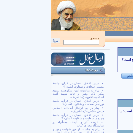
اَللّهُمَّ كُنْ لِوَلِيِّكَ الْحُجَّةِ بْنِ الْحَسَن صَلَواتُكَ عَلَيْهِ وَ عَلى آبائِهِ في هذِهِ السّاعَةِ و
جستجو :
ح است؟
درس اخلاق؛ انسان در قرآن، جلسۀ
بیستم: سعادت و شقاوت انسان-4
پیام به مناسبت آیین شکوهمند تشییع
پیکر پاک رهبر و قائد شهید امّت
اسلامی«قدّس‌سرّه‌الشریف»
درس اخلاق؛ انسان در قرآن، جلسۀ
نوزدهم: سعادت و شقاوت انسان-3
پیام در پی ارتحال آیت‌الله العظمی
است؛ آیا
فیاض «قدّس‌سرّه‌الشّریف»
درس اخلاق؛ انسان در قرآن، جلسۀ
هجدهم: سعادت و شقاوت انسان- 2
عرضه آثار و تألیفات معظّم‌له در
نمایشگاه مجازی کتاب
پیام به مناسبت اربعین شهادت رهبر و
قائد امّت اسلامی حضرت آیت‌الله العظمی