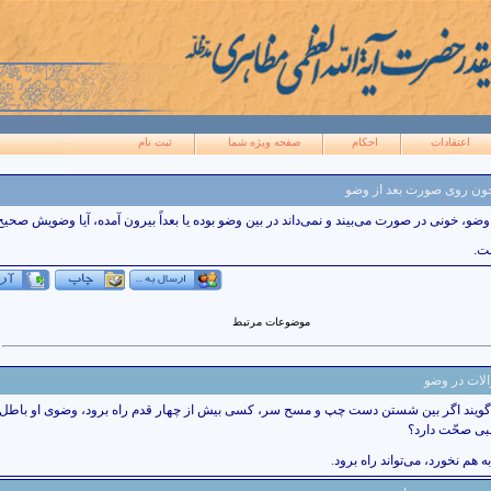
اعتقادات
احکام
صفحه ويژه شما
ثبت نام
ون روی صورت بعد از وضو
ى در صورت مى‌بيند و نمى‌داند در بين وضو بوده يا بعداً بيرون آمده، آيا وضويش صحي
ت.
موضوعات مرتبط
لات در وضو
ویند اگر بین شستن دست چپ و مسح سر، کسی بیش از چهار قدم راه برود، وضوی او باطل 
بی صحّت دارد؟
به هم نخورد، می‌تواند راه برود.