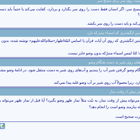
ت روی سر برای مسح سر
سح سر، اگر انسان فقط دست را روی سر بگذارد و بردارد، کفایت می‌کند یا حتماً باید دس
؟
‌کند و باید دست را روی سر بکشد.
شتن انگشتری که اسماء متبرکه دارد
شتن انگشتري که روي آن آيات قرآن يا اسامي ائمّۀ‌‌اطهار«سلام‌الله‌علیهم» نوشته شده، بدون 
 امّا لمس اسماء متبرّکه بدون وضو جایز نیست.
‌های روی شیر به دست هنگام وضو
گام وضو گرفتن شیر آب را ببندیم و آب‌های روی شیر به دست منتقل شود، در ادامۀ وضو مشک
د، زيرا معمولاً آب روي شير بر آب وضو غلبه پيدا نمي‌کند.
ن پيش از وقت نماز
مي‌تواند پيش از وقت نماز، به نيّت مثلاً نماز ظهر وضو بگيرد؟ آيا قبل از نماز ظهر مي‌تواند 
ه نيازمند وضو است را انجام دهد؟
رت صحیح است.