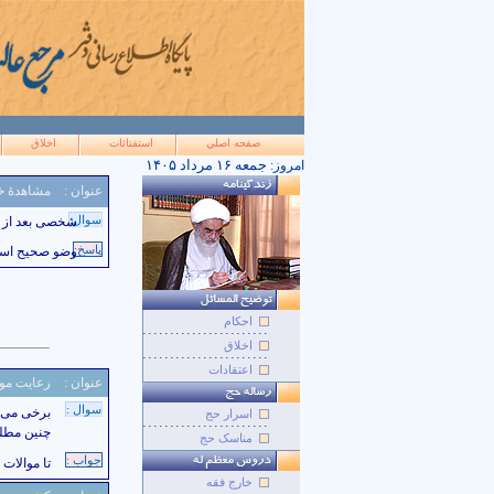
صفحه اصلي
استفتائات
اخلاق
۱۴۰۵ جمعه ۱۶ مرداد
امروز:
عنوان :
مشاهدۀ خ
سوال:
شخصى بعد از وضو، خون
پاسخ:
وضو صحیح اس
احکام
اخلاق
اعتقادات
عنوان :
رعایت موا
سوال :
برخی می‌گ
اسرار حج
چنین مطل
مناسک حج
جواب :
تا موالات 
خارج فقه