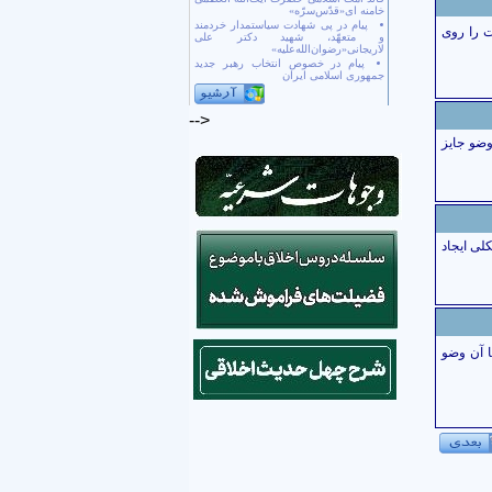
خامنه ای«قدّس‌سرّه»
پیام در پی شهادت سیاستمدار خردمند
ت را روی
و متعهّد، شهید دکتر علی
لاریجانی«رضوان‌الله‌علیه»
پیام در خصوص انتخاب رهبر جدید
جمهوری اسلامی ایران
-->
وضو جايز
لی ایجاد
با آن وضو