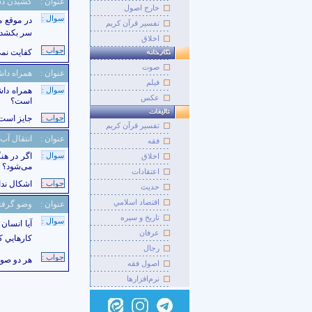
عنوان :
کشیدن دس
خارج اصول
سوال :
در موقع م
تفسیر قرآن کریم
سر بکشد
اخلاق
جواب :
کفایت نمی
صوت
عنوان :
همراه ‌دا
فيلم
سوال :
همراه ‌دا
عکس
است؟
جواب :
جایز است؛
تفسير قرآن کريم
عنوان :
انتقال آب
فقه
سوال :
اگر در هن
اخلاق
می‌شود؟
اعتقادات
جواب :
اشکال ندار
حديث
اقتصاد اسلامي
عنوان :
وضو گرفت
تاريخ و سيره
سوال :
آيا انسان 
عرفان
کارهايي ک
رجال
جواب :
هر دو صو
اصول فقه
نرم‌افزارها