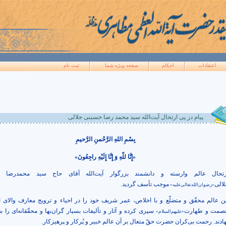
اعتقادات
احکام
صفحه ويژه شما
ثبت نام
پيام در پى ارتحال آيت‌الله سيد محمد رضا حسينى جلالى
بِسْمِ اللهِ الرَّحْمنِ الرَّحيمِ
«إِنَّا للّهِ وَ إِنَّا إِلَيْهِ راجِعُونَ
»
رتحال عالم وارسته و دانشمند بزرگوار آيت‌الله آقاى حاج سيد محمدرضا 
لالى
موجب تأسف گرديد
.
«رضوان‌الله‌تعالى‌عليه»
ين عالم محقّق و متضلّع و با اخلاص، عمر شريف خود را در احياء و ترويج معارف والاى ا
صمت و طهارت
سپرى كرده و آثار و تأليفات بسيار گران‌بها و محقّقانه‌اى را به
«عليهم‌السلام»
هادند. رحمت بى‌كران حضرت حقّ متعال بر آن عالم خبير و پُركار و پرهيزكار.