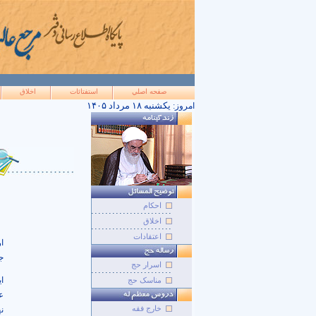
صفحه اصلي
استفتائات
اخلاق
۱۴۰۵ يکشنبه ۱۸ مرداد
امروز:
احکام
اخلاق
اعتقادات
ا
ج
اسرار حج
ا
مناسک حج
ع
خارج فقه
ن