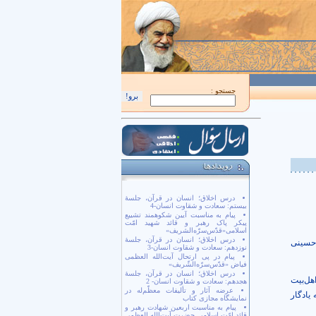
اَللّهُمَّ كُنْ لِوَلِيِّكَ الْحُجَّةِ بْنِ الْحَسَن صَلَواتُكَ عَلَيْهِ وَ عَلى آبائِهِ في هذِهِ السّاعَةِ و
جستجو :
درس اخلاق؛ انسان در قرآن، جلسۀ
بیستم: سعادت و شقاوت انسان-4
پیام به مناسبت آیین شکوهمند تشییع
پیکر پاک رهبر و قائد شهید امّت
اسلامی«قدّس‌سرّه‌الشریف»
درس اخلاق؛ انسان در قرآن، جلسۀ
حسينى
نوزدهم: سعادت و شقاوت انسان-3
پیام در پی ارتحال آیت‌الله العظمی
فیاض «قدّس‌سرّه‌الشّریف»
درس اخلاق؛ انسان در قرآن، جلسۀ
هل‌بيت
هجدهم: سعادت و شقاوت انسان- 2
عرضه آثار و تألیفات معظّم‌له در
 يادگار
نمایشگاه مجازی کتاب
پیام به مناسبت اربعین شهادت رهبر و
قائد امّت اسلامی حضرت آیت‌الله العظمی