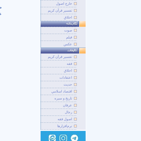
خارج اصول
ض
تفسیر قرآن کریم
ع
اخلاق
صوت
فيلم
عکس
تفسير قرآن کريم
فقه
اخلاق
اعتقادات
حديث
اقتصاد اسلامي
تاريخ و سيره
عرفان
رجال
اصول فقه
نرم‌افزارها