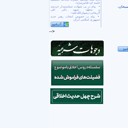
خامنه ای«قدّس‌سرّه»
سبحان،
پیام در پی شهادت سیاستمدار خردمند
و متعهّد، شهید دکتر علی
لاریجانی«رضوان‌الله‌علیه»
پیام در خصوص انتخاب رهبر جدید
جمهوری اسلامی ایران
-->