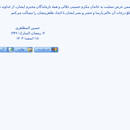
من عرض تسليت به خاندان مكرم حسينى جلالى و همۀ بازماندگان محترم ايشان، از خداوند 
لوّ درجات آن عالم پارسا و حشر و نشر ايشان با اجداد طاهرينشان را مسألت مى‌كنم.
حسين المظاهرى
٧
/
رمضان المبارك/ ۱۴۴۶
١٨
/
اسفند/ ۱۴۰۳