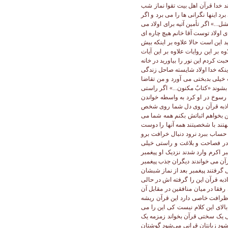
د خدا قرآن اهل بیت تقوا نماز شب
برد اینها نگرانی ها را می برد و اگر
ل...» اگر تأمین آتیه برای اولاد می
 اولاد توست آقا خانم هیچ چاره ای
 این است حالا علاوه بر اینکه بیش
 بر این روایات علاوه بر این آیات
کردم این نور را بیاورید در خانه
اینکه خدا اولاد شایسته صاحل زندگی
خیلی بدبختی می آورد و من تقاضا
بشوند «کتابٌ مکنون...» اگر راستی
ن رسوخ در او کرد به واسطه خواندن
 جاذبه قرآن روی دل شما روی شخص
ن بخواهم اثباتش بکنم همه شما می
بهتند با شخصیتند همه آنها را دوست
حساب ببرد نرود دنبال خرافت برو
 در فصاحت و بلاغت و راستی خیلی
 اکرم وارد شدند نزدیک او پیغمبر
رآن می خواندند دیگران جذب پیغمبر
گرفتند پیغمبر بعد از نماز شبشان
اذبه قرآن این را گرفته اش در حالی
رفقا در میان منافقین در مقابل آن
 ظرافت خاصی دارد این قرآن ریشه
الای این کلام نیست کی این را می
تی یک سختی قرآن بخواند زمزمه یک
شود زبانتان قرانی می‌شود گوشتان