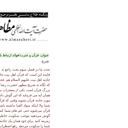
عنوان:
قرآن و عترت/فوائد ارتباط ب
شرح:
بحث ما در فصل سوم بحث راجع به فواید تمسک به قرآن تمسک به اهل بیت بود بحث امروزمان راجع به فایده ششم از فوایده است و این فایده خیلی مهم است و آن فایده این است که قرآن اهل بیت جاذبه دارد نظیر کهر باکر کاه را م رباید نظیر آهن ربا که آن را می رباید قرآن انسان را می رباید و جاذبه قرآن عجیب است چنانچه جاذبه اهل بیت علیهم السلام هم عجیب است حتی حرم های مطهر ائمه طاهرین یک جاذبه خاصی دارد ضریح های مطهر آنها یک جاذبه های خاصی دارد و انسان از دور که نگاه به ضریح مطهر حضرت رضا مثلاً می‌کند می بیند که ضریح مطهر ربایندگی دارد مثل آهن ربا انسان را می رابدی و این جاذبه قرآن جاذبه عترت یکی از معجزات بزرگ قرآن است یکی از معجزات بزرگ عترت اهل بیت علیهم السلام است لذا ما دستور هم داریم از قرآن وقتی که قرآن می خوانند گوش به قرآن بدهید و در ذیل همان آیه می فرماید که این گوش دادن به قرآن برای این است که شما جذب قرآن بشوید می فرماید «و اذا قرأ القرآن...» خدا دوست دارد مورد رحمت خدا بشوید یعنی مورد جاذبه قرآن بشوید وقتی که قرآن می خوانند گوش بدهید همه ساکت باشید تا اینکه قرآن نفوذ در دل شما کند و این جاذبه قرآن یکی از معجزات بزرگ قرآن است شما ولا اینکه سواد الفبا نداشته باشید شما ولا اینکه نتوانید قرآن بخوانید چه رسد اینکه فصاحت و بلاغت قرآن را بفهمید اما وقتی که برایتان قرآن می خوانند جذب قرآن می‌شوید حتی غم های شما کم می‌شود غصه های شما فراموش می‌شود رفع نگرانی ها دلهره اضطراب خاطر می‌شود و همان خواندن قرآن از دیگری که شما گوش می‌دهید موجب سکونت خاطر شما می‌شود همچنین اگر قرآن بخوانید اما با ترتیل با تدبر مخصوصاً اگر زمزمه داشته باشدی با یک هوای خوبی صدای خوشی زمزمه کنید برای خود همان یک جاذبه خاصی دارد روح شما را سکونت می‌دهد غم و غصه های شما را کم می‌کند به فراموشی می سپارد نگرانی ها اضطراب خاطرهای شما را سکونت می‌دهد رفع اضطراب خاطر رفع اضطرابها، نگرانی ها از این جهت هم دستور داریم که قرآن را اگر می‌توانید با یک زمزمه خاصی بخوانید اگر می‌توانید با ترتیل با تدبر بخوانید وقتی که در جلسه قرآن می خوانند به قرآن گوش بدهید دستور داده شده که کسانی که صدای خوب دارند اذان بگویند کسانی که صدای خوب دارند قرآن بخوانند که ضمیمه بشود آن صدای خوب با اصل قرآن با اصل اذان و انسان جذب اذان بشود برود در مسجد جنب قرآن بشود قرآن رسوخ کند در دل و ما در تاریخ می خوانیم بعضی اوقات بعضی افراد که فوق العاده سقوط کرده بودند با یک آیه قرآن 180 درجه فرق کردند در انتهای سقوط بود رفت در انتهای صعود فضیل به عیاض یک