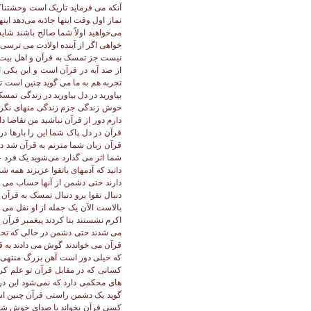
آنکه می فرماید تاریک است وحشتناک 
نماز اول وقت اینها جاذبه می‌دهد اینه
می‌خواهید اولاً شما صالح باشند شایس
خواهی اگر از آینده اولادت می ترسی 
نیست جز تمسک به قرآن و اهل بیت اگر
از صد آیه در قرآن است و این یکی از
تجربه هم به ما می گوید چنین است 
بیاورید در دل بیاورید در زندگی تمسک
خوش زندگی جزم زندگی منهای نگرانی
دارم دور از قرآن نباشید من تقاضا د
قرآن در دل پاک شما این را بارها در
قرآن زبان شما مترنم به قرآن شد د
شما اثر می گذارد می‌شوید یک فرد ع
دانید که آدمهای باتقوا عزیزند همه ش
دارند حتی دشمن از آنها حساب می ب
دنبال تقوا برو دنبال تمسک به قر
بالاست الآن یک جمله از او نقل می 
اکرم نشستند بنا کردند پیغمبر قرآن
می شدند حتی دشمن در حالی که تحری
قرآن می خواندند گوش می دادند به قرآ
که خیلی دور است آهن بزرگ منتهی است
کسانی که در مقابل قرآن تو علم کر
های محکمی دارد که نمی‌شود این در
گوید یک دشمن راستی قرآن چنین است
کسی قرآن بخواند با صدای خوش شما ج