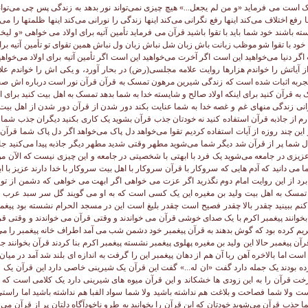
است می فرماید «و من لم یجعل...» هیچ چیزی نمی‌تواند نور بدهد به زندگی پس چی می‌توان
ا رفع اختلاف می‌کند اینها رفع نگرانی می‌کند اینها زندگی را نورانی می‌کند اینها ظلمتها را می 
ته باشند خود شما باید با تقوا باشید قرآن می فرماید تأمین آتیه برای اولاد می خواهی «و لیخش
خود با تقوا شو موظب زبانت باش زبان شل نباش زبان ول نباش همین تقوای تو تأمین آتیه برای
 دنیا می‌خواهید این است اگر آخرت می‌خواهید این است اگر تأمین آتیه برای اولاد می‌خواهید
 آیاتش را خواندم هزارها روایت علامه مجلسی(رض) در بحار آورد، و یکی اش را خواندم علاوه
تجربه اثبات شده است که زندگی شیرین مرهون تمسک به قرآن قرآن نور است درباره اش صحبت 
 به قرآن کنید برای اینکه اولاد صالح و شایسته خدا به شما بدهد تمسک به اهل بیت کنید برای 
 زندگی منهای غم و غصه خدا به شما عنایت بکند دور شدن از قرآن دور شدن از اهل بیت 
ارم از جاذبه قرآن استفاده کنید نه خودتان جذب قرآن بشوید یک کاری بکنید دیگران جذب شما 
 این چند روزه از آیات استفاده کردیم تقوا می‌خواهد دل پاک می‌خواهد اگر دل پاک شما قرآ
ل شما پر از قرآن شد دیگر شما می‌شوید مطهر وقتی شدید مطهر دیگر جاذبه پیدا می‌کنید
زیزی در جامعه می‌شوید یک فرد با ابهتی با شخصیتی در جامعه و این چیزی نیست که الآن م
ما می دانید که آدم هایی که سروکار با قرآن سروکار با اهل بیت سروکار با خدا دارند عزیز با ا
رد از این روایت امام دوم نگذرید اگر عزت می خواهی اگر ابهت می خواهی که دشمن از تو 
آن تمسک به اهل بیت ولید بن مغیره این یک کسی است که به او می گویند گل سر سبد عرب
کنم ببینید چقدر بالا چقدر فصیح است چقدر بلیغ است این در مسجد الحرام نشسته بود پیغمبر
 بخوانند پیغمبر اکرم با یک صدای خوشی قرآن می خواندند و وقتی قرآن می خواندند و وقتی ق
م کرده بود که گوش بدهند به قرآن پیغمبر خود دشمن شب می آمد اطراف خانه پیغمبر را می 
ن پیغمبر حالا این ولید بن مغیره پهلوی پیغمبر نشسته پیغمبر اکرم بنا کردند قرآن بخوانند ج
 اما بالاخره آهن ربا آن هم از دهان پیغمبر این را گرفت به اندازه ای بلند شد آمد در میان 
ده بودند یک جمله دارد گفت «ان له...» گفت این قرآن یک شیرینی خاصی دارد این قرآن یک
خت قرآن را به این زودی ها خشکاند و این قرآن میوه های شیرینی دارد یک کلامی است که ب
 ولا شما فصاحت و بلاغت هم نداشته باشید ولا شما سواد الفبا هم نداشته باشید اما راس
ذب قرآن می‌شوید خودتان که این قرآن را بخوانید به طرو ناخودآگاه دلتان پر از قرآن می‌