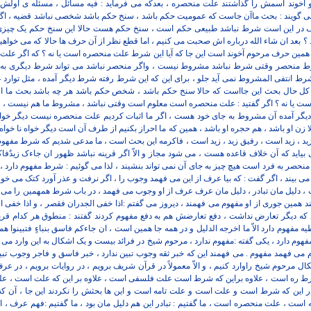
 آخوند اسمش را گذاشتند علت منحصره ، بعدکه می فرماید : فیه مسائل ، مسئله ی اولش 
گویند : بحث ماآن جاست که عمومیت حکم باشد ، سنخ حکم باشد شخصی نباشد قضیه ، اگر
ف در این است شرط نباشد طبیعی حکم است ، سنخ حکم هست حالا این سنخ حکم یک 
اند ؟ بعد ان شاء الله درباره اش صحبت می کنیم ، اما قطع نظر از آن حرف ها حالا که می خواه
حث همین حرف مرحوم آخوند است این جا که آیا این شرط علت منحصره است یا نه ؟ که اگر ع
منحصر وقتی شرط نباشد مشروط نیست ، واگر منحصر نباشد می تواند شرط دیگری به جای
رط انتفی المشروط نمی آید جلو ، برای این که این شرط رفته شرط دیگر آمده ، مثل توارد 
کل حال بحث این جااست که حالا سنخ حکم باشد ، شخص حکم باشد هر چه باشد بحث ما است
ت یا نه ؟ اگر گفتید : علت منحصره است معلوم است وقتی نباشد ، مشروط ما هم نیست ، 
گر آمده آن مشروط به جای خود هست ، اگر ما اثبات کردیم علت منحصره نیست دیگر خواه
الا زن او باشد ، هم حجره او باشد ، همین که ما احراز بکنیم از طرف آن است دیگر خواه نا خو
زید ، زید است ، رفیق زید ، زید است ، فاکرمه این بحث است ، ما مدعی شدیم که شرط مفهو
ی بیاید که آن خلاف قاعده هست ، می شود مجاز و الاّ اگر قرینه نباشد ظهور ان جاءک زیدٌ
منحصر به فرد است هیچ چیز به جای آن نمی تواند بنشیند ، لذا می گوئیم : شرط مفهوم دارد ، 
 بیند ، اگر گفت : که بیا عرف از این می فهمد وجوب را ، اگر نرفت و عذر آورد کتک می خور
ب ، دلیل مان تبادر ، دلیل مان عرف عرف از او وجوب می فهمد ، در باب شرط همهمین را می گ
 همین جوری از او مفهوم می فهمند ، دیروز می گفتم :اذا خفی الجدران فقصر ، و اذا خفی الا
ه دیگر تعارض نداشت ، دفع تعارضش هم به دفع مفهوم کردند گفتند : منطوق هر کدام قرین
فهوم دارد الاّ ما اخرجه الدلیل و در همه جا همین است ، ان جاءکم فاسق بنباءٍ فتبینوا همه
وم دارد ، یکی گفته :مفهوم ندارد ، مرحوم شیخ در فرائد بیست و یک اشکال به این وارد می ک
می فهمد مفهوم . می فهمند این که خبر ثقه وجوب تبین ندارد ، خبر فاسق و فاجر وجوب تبین د
کال مرحوم شیخ راوارد کنیم ، و الاّ معمولاً در قرآن شریف برویم ، در روایات برویم ، در 
ط ره است ، علاوه براین که شرط است علت فلسفی است ، علاوه بر این که علت است ، علت 
 این که شرط است و علت است و علت تامه است و این ها بحثش را نکردند این جا ، آن که
 ، علت منحصره است ، ما گفتیم : تبادر این هم دلیل مان بود ، ما گفتیم :فهم عرف ، اما