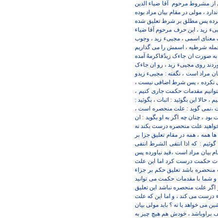
ری از مشروط مرحوم
آقا ضیاء الدین
ارد ، مولی در مقام بیان مراد بوده
ر نکرده پس مطلق بر شرط تعلیق شده
ء زید ، این حرف مرحوم آقا ضیاء
یک معنای اسمی ، مجییء زید ، وجوب
 جمله شرطیه ، اسمش را می گذاریم
ه صورت ان جاءک زیدٌفاکرمهُ آمده
وردند روی مجییء زید ، رو ان جاءک
ان مراد است ، نگفته : مجییء زیدو
ی نکرده ، پس شرط اضافی نیست ،
توانیم مقدمات حکمت جاری کنیم ،
الا این بگوئید : اثبات ، بگوئید :
ت ،نمی گوید : علت منحصره است ،
بود ، چنان چه اگر به او بگوید : ان
ر بخواهید علت منحصره درست بکند نه
ا همه ، همه در مقام تعلیق جزا بر
یم : که اذا انتفی الشرط انتفی
م بیان مراد است ،قید نیاورده پس
ت حکمت درست کرد اما این علت
منحصره باشد تعلیق حکم بر جزاء
و شما با مقدمات حکمت می توانید
اگر علت منحصره نباشد این تعلیق
درست می کند ، و اما این که علت
ن می خواهد یا نه ؟ باید مولی بیان
قف براوباشد ، خودش هم هیچ چیز به