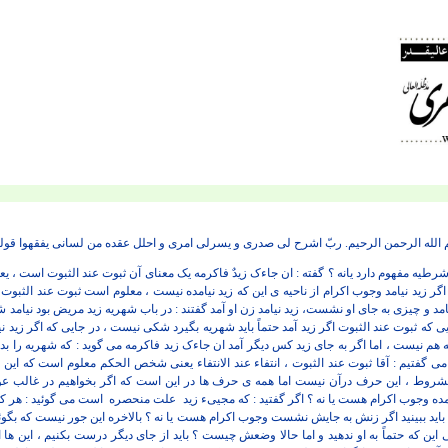
م الله الرحمن الرحیم. ربّ اشرح لی صدری و یسرلی امری و احلل عقده من لسانی یفقهوا قول
شرطیه مفهوم دارد یانه ؟ گفته : ان جاءک زیدٌ فاکرمه یک معنای آن ثبوت عند الثبوت است ، ی
اگر زید نیامد وجوب اکرام از ناحیه ی این که زید نیامده نیست ، معلوم است ثبوت عند الثبوت انت
نیامد و چیزی به جای او نشست، زید نیامد زن او آمد گفتند : در باب شهریه زید مریض بود نیامد 
جایی که ثبوت عند الثبوت اگر زید آمد حتماً باید شهریه بگیرد شکی نیست ، در جایی که اگر زید 
م نیست ، اما اگر به جای زید کس دیگر آمد ان جاءک زید فاکرمه می گوید : که شهریه را بده ن
ی گفتیم : آقا ثبوت عند الثبوت ، انتفاء عند الانتفاء یعنی شخص الحکم معلوم است که این 
لمشروط ، این حرف درآن نیست اما همه ی حرف ها در این است که اگر بخواهیم در غالب عوا
مده وجوب اکرام هست یا نه ؟ اگر گفتید : که مجییء زید
علت منحصره
است می گوئید : هر که ب
د ببینید اگر زنش به جایش نشست وجوب اکرام هست یا نه ؟ بالاخره این جور نیست که بگوئ
این که حتماً به او ندهید و اما حالا وضعش چیست ؟ باید از جای دیگر درست بکنیم ، این ه