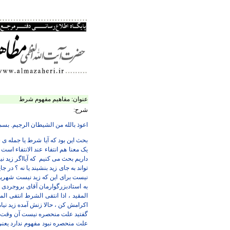
عنوان:
مفاهیم مفهوم شرط
شرح:
اعوذ بالله من الشیطان الرجیم. بس
بحث این بود که آیا شرط یا جمله ی 
یک معنا هم انتفاء عند الانتفاء است 
داریم بحث می کنیم
که آیااگر زید 
تواند به جای زید بنشیند یا نه ؟ در 
نیست برای این که زید نیست شهریه ه
به استادبزرگوارمان آقای بروجردی م
المقید ، اذا انتفی الشرط انتفی ا
اکرامش کن ، حالا زنش آمده زید نیا
گفتید علت منحصره نیست آن وقت بای
علت منحصره نبود مفهوم ندارد یعنی 