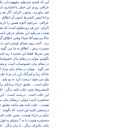
این که قضیه شرطیه مفهوم دارد یک
عراقی رو ی این خیلی پا فشاری دارد 
قید نیاورده ، وجوب اکرام ، اگر چه
و اذا انتفی الشرط انتفی آن اطلا
عراقی ، مرحوم آخوند همین را دارند
اکرام ، این هر دو معلوم است که م
هیئت شرطیه این معنای حرفی است ، 
حالا مرحوم آقا ضیاء وقتی اطلاق گی
زید ، البته روی معنای هیئتی اش نه
مجییء زنش ، اطلاق به ما می گوی
پس شرط فقط این مجییء زید است ، 
بگوئیم :مولی در مقام بیان خصوصیات 
در مقام بیان خصوصیات است و مقدم
می گوید : مولی در مقام بیان مراد اس
جاءک زیدٌ و امرأتک این باز دو تا ع
واو می شود درست کرد نه بو واو ، ب
حکم است ، تعلیق جزاء برحکم برا
المشروط یعنی علت تامه دیگر ، علت
این علت است ، درست است ، این
منحصره است مولی درمقام بیان مر
هست ، علت تامه هم نباشد تعلیق ح
درستش بکنید این است که بگوئید :
حکم بر جزاء هست ، یعنی علت تامه
منحصره هست یا نه ؟ مسلم به قول مرح
بکند ،باحرف دیگر ، با بیان دیگر ،