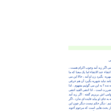
ی
عنی اگر زید آمد وجوب اکرام هست ،
فاء عند الانتفاء اما یک معنا که ما
شهریه
بگیرد زن او آمد ، حالا این می
نیامد نباید شهریه بگیرد آن هم حرفی
ده ؟ به این می گوئیم مفهوم ، لذا
ضررت است ، اذا انتفی القید انتفی
می اش بریزیم گفته : اگر زید آمد
ه جای او بیاید فایده ای ندارد ، اگر
یم : دیگر حکم نیست دیگر چون این
ا از بحث هایی است که مرحوم آخوند