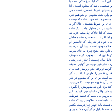
این است که آیا سنخ حکم است یا
 شخصی باشد که معلوم است ، اذا
چیزی به جای شرط شخص نشست می
یم وارد بحث بشویم ، و بخواهیم ذهن
لت منحصره باشد خوب علت که نیست
 این شرط بنشیند ، حالا اگر به
علتین بر سر معلول واحد ، یک علت
 که اذا جاءک زیدٌ مجییءزید که
و اما اگر علت منحصره نشد معناش
 نا خواه هر شرطی که جانشین او
اه حکم موجود است ، و با آن شرط به
م دارد یعنی هیچ چیزی به جای شرط
فاکرمهُ این است وجوب اکرام متوقف
دلیل مان چیست ؟ تبادر تبادر یعنی
د ، عذر غیر موجه می گوئیم : صیغه
وئیم :و وقتی هم برویمدر فقه مان
ذان فقصر را تعارض انداختند ، اگر
ه است برای این که مفهوم در کار
 از آن مفهوم فهمیدند لذا می بینید
ند برای این که مفهومش را بگیرد ،
ارد واگر ما بخواهیم بگوئیم : این
عرف برویم می بینیم که قضیه شرطیه
تامه است ، علاوه بر این که علت
 هست باید چهار چیز درست بکنیم
 سه تا دلیل دیگر آورده شده برای