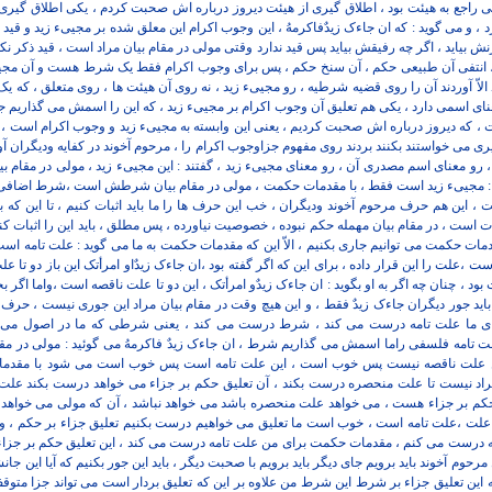
ی راجع به هیئت بود ، اطلاق گیری از هیئت دیروز درباره اش صحبت کردم ، یکی اطلاق گی
، و می گوید : که ان جاءک زیدٌفاکرمهُ ، این وجوب اکرام این معلق شده بر مجییء زید و قید ند
 زنش بیاید ، اگر چه رفیقش بیاید پس قید ندارد وقتی مولی در مقام بیان مراد است ، قید ذک
ق ، انتفی آن طبیعی حکم ، آن سنخ حکم ، پس برای وجوب اکرام فقط یک شرط هست و آن مجیی
 الاّ آوردند آن را روی قضیه شرطیه ، رو مجییء زید ، نه روی آن هیئت ها ، روی متعلق ، که 
عنای اسمی دارد ، یکی هم تعلیق آن وجوب اکرام بر مجییء زید ، که این را اسمش می گذاریم
که دیروز درباره اش صحبت کردیم ، یعنی این وابسته به مجییء زید و وجوب اکرام است ، ب
ری می خواستند بکنند بردند روی مفهوم جزاوجوب اکرام را ، مرحوم آخوند در کفایه ودیگران آ
 ، رو معنای اسم مصدری آن ، رو معنای مجییء زید ، گفتند : این مجییء زید ، مولی در مقام بی
د : مجییء زید است فقط ، با مقدمات حکمت ، مولی در مقام بیان شرطش است ،شرط اضاف
این هم حرف مرحوم آخوند ودیگران ، خب این حرف ها را ما باید اثبات کنیم ، تا این که ب
است ، در مقام بیان مهمله حکم نبوده ، خصوصیت نیاورده ، پس مطلق ، باید این را اثبات کنیم ، ح
ات حکمت می توانیم جاری بکنیم ، الاّ این که مقدمات حکمت به ما می گوید : علت تامه اس
ت ،علت را این قرار داده ، برای این که اگر گفته بود ،ان جاءک زیدٌاو امرأتک این باز دو تا علت 
لت بود ، چنان چه اگر به او بگوید : ان جاءک زیدٌو امرأتک ، این دو تا علت ناقصه است ،واما اگ
اید جور دیگران جاءک زیدٌ فقط ، و این هیچ وقت در مقام بیان مراد این جوری نیست ، حرف ه
ی ما علت تامه درست می کند ، شرط درست می کند ، یعنی شرطی که ما در اصول می گوئ
 تامه فلسفی راما اسمش می گذاریم شرط ، ان جاءک زیدٌ فاکرمهُ می گوئید : مولی در مقا
 علت ناقصه نیست پس خوب است ، این علت تامه است پس خوب است می شود با مقدما
اد نیست تا علت منحصره درست بکند ، آن تعلیق حکم بر جزاء می خواهد درست بکند علت 
کم بر جزاء هست ، می خواهد علت منحصره باشد می خواهد نباشد ، آن که مولی می خواهد 
 علت ،علت تامه است ، خوب است ما تعلیق می خواهیم درست بکنیم تعلیق جزاء بر حکم ، و 
 درست می کنم ، مقدمات حکمت برای من علت تامه درست می کند ، این تعلیق حکم بر جزاء 
وم آخوند باید برویم جای دیگر باید برویم با صحبت دیگر ، باید این جور بکنیم که آیا این جانشی
 که این تعلیق جزاء بر شرط این شرط من علاوه بر این که تعلیق بردار است می تواند جزا متو