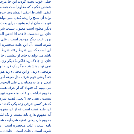
خیلی خوب بحث کردند این جا مرحو
شخص حکم ، که معلوم است همه می 
انتفی الشرط انتفی المشروط حر
تواند آن سنخ را زنده کند یا نمی تو
عوامانه مان آماده بشود ، برای ب
دیگر معلوم است معلول نیست شرط 
جای این نشست قاعده اذا انتفی الش
برود علت دیگر موجود است ، علی 
شرط است ، آیا این علت منحصره اس
این است که این شرط رفته شرط دی
باشد می تواند به جای او بنشیند ، ح
جای ان جاءک زید فاکرمهُ دیگر زن 
نمی تواند بنشیند ، مگر یک قرینه ا
برمجییء زید ، و این مجییء زید هم 
چه ؟ یعنی فهم عرف مثل صیغه امر می
افعل
و ما به معناه یدل علی الوجو
می بینیم که فقهاء که از عرف هستند
مفهوم نداشت و علت منحصره نبود ک
نیست ، یعنی چه ؟ یعنی قضیه شرطیه م
که هر کسی حرفی زده یکی گفته : مفه
این طبع قضیه است که از این مفهوم 
آیه مفهوم ندارد باید بیست و یک اش
مفهوم دارد یعنی قضیه شرطیه ، شر
تامه است ، علت منحصره است ، در
شرط است ، علت است ، علت تامه است