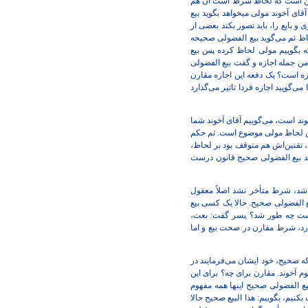
این است که لحاظ شرط است آن هم
ای آخوند مولی میخواهد بگوید بیع
و بایع را، باید تصور بکند بعضی از
حاظ ثم می‌گوید بیع الفضولی صحیحه
ه بگوییم مولی لحاظ کرده پس بیع
ن جمله اجازه و گفت بیع الفضولی
ه است؟ یک دفعه این اجازه مقارن
‌گویید اجازه فردا تاثیر می‌گذارد
وند است، می‌گوییم آقای آخوند شما
این لحاظ مولی موضوع است. ثم حکم
قنین‌اش‌ هم متوقف بود بر لحاظ،
ید بیع الفضولی صحیح قانون درست
، شرط متأخر نشد اصلاً معقول
 الفضولی صحیح. حالا یک کسی بیع
 است چه طور شد؟ پسر گفت: بعت،
رد، شرط مقارن در صحت بیع و اما
 صحیح، خود ایشان می‌فرمایند در
آخوند. مقارن برای چه؟ برای این
یع الفضولی صحیح اینها همه مفهوم
نیم، بگوییم: هذا البیع صحیح حالا