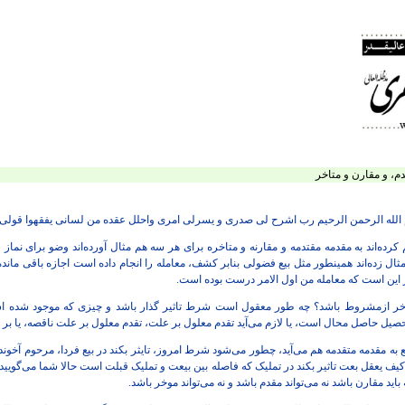
، و مقارن و متاخر
 الله الرحمن الرحیم رب اشرح لی صدری و یسرلی امری واحلل عقده من لسانی یفقهوا قولی.
ه‌اند‌ به مقدمه مقتدمه و مقارنه و متاخره برای هر سه هم مثال آورده‌اند‌ وضو برای نما
زده‌اند‌ همینطور مثل بیع فضولی بنابر کشف، معامله را انجام داده است اجازه باقی مانده
 این است که معامله من اول الامر درست بوده است.
خر ازمشروط باشد؟ چه طور معقول است شرط تاثیر گذار باشد و چیزی که موجود شده است،
صیل حاصل محال است، یا لازم می‌آید تقدم معلول بر علت، تقدم معلول بر علت ناقصه، یا 
به مقدمه متقدمه هم می‌آید، چطور می‌شود شرط امروز، تایثر بکند در بیع فردا، مرحوم آخوند ف
کیف یعقل بعت تاثیر بکند در تملیک که فاصله بین بیعت و تملیک قبلت است حالا شما می‌گوی
باید مقارن باشد نه می‌تواند مقدم باشد و نه می‌تواند موخر باشد.