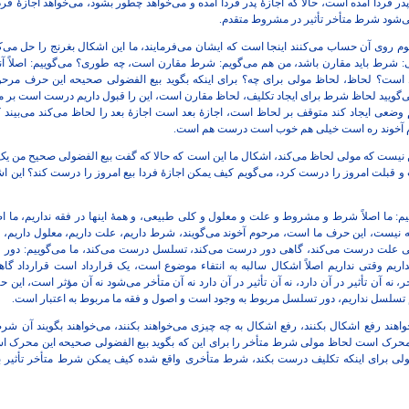
در فردا آمده است، حالا که اجازۀ پدر فردا آمده و می‌خواهد چطور بشود، می‌خواهد اجازۀ فردا
‌شود شرط متأخر تأثیر در مشروط متقدم.
 قوم روی آن حساب می‌کنند اینجا است که ایشان می‌فرمایند، ما این اشکال بغرنج را حل می
: شرط باید مقارن باشد، من هم می‌گویم: شرط مقارن است، چه طوری؟ می‌گوییم: اصلاً آنک
ت؟ لحاظ، لحاظ مولی برای چه؟ برای اینکه بگوید بیع الفضولی صحیحه این حرف مرحوم 
ی‌گویید لحاظ شرط برای ایجاد تکلیف، لحاظ مقارن است، این را قبول داریم درست است بر می‌
وضعی ایجاد کند متوقف بر لحاظ است، اجازۀ بعد است اجازۀ بعد را لحاظ می‌کند می‌بیند ک
 آخوند ره است خیلی هم خوب است درست هم است.
نیست که مولی لحاظ می‌کند، اشکال ما این است که حالا که گفت بیع الفضولی صحیح من یک ب
 و قبلت امروز را درست کرد، می‌گویم کیف یمکن اجازۀ فردا بیع امروز را درست کند؟ این ا
م: ما اصلاً شرط و مشروط و علت و معلول و کلی طبیعی، و همۀ اینها در فقه نداریم، ما اص
 نیست، این حرف ما است، مرحوم آخوند می‌گویند، شرط داریم، علت داریم، معلول داریم، کل
 علت درست می‌کند، گاهی دور درست می‌کند، تسلسل درست می‌کند، ما می‌گوییم: دور
نداریم وقتی نداریم اصلاً اشکال سالبه به انتفاء موضوع است، یک قرارداد است قرارداد گاه
، نه آن تأثیر در آن دارد، نه آن تأثیر در آن دارد نه آن متأخر می‌شود نه آن مؤثر است، این
اریم تسلسل نداریم، دور تسلسل مربوط به وجود است و اصول و فقه ما مربوط به اعتبار است.
‌خواهند رفع اشکال بکنند، رفع اشکال به چه چیزی می‌خواهند بکنند، می‌خواهند بگویند آ
 است لحاظ مولی شرط متأخر را برای این که بگوید بیع الفضولی صحیحه این محرک است، 
 برای اینکه تکلیف درست بکند، شرط متأخری واقع شده کیف یمکن شرط متأخر تأثیر بگ