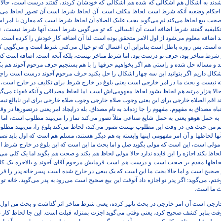
 شدند به اشکال هم اشکالی که شده هم اشکالی که خودشان کردند، گفتند درست است، حالا 
 و احکام وضعیه آنکه شرط است لحاظ مکلف است. آن لحاظ شرط است آن تصور لحاظ می‌کند 
ای صحت بیع لحاظ می‌کند ثم می‌گوید یجب علیک الصلاه آن لحاظ شرط است که مقارن با ام
م تکلیفیه گفتند شرط اضافه است آن اغسالی که تو می‌گویی شرط است آنها شرط نیست، عن
اضافه معلوم می‌شود از اول الامر متحقق بوده است لذا آن اضافه کار خودش را کرده است. 
ده است. پس روزه باطل است بنابراین آن اغسال که تو خیال می‌کنی شرط است و می‌گویی کی
ر شرط متاخر بود، حرف تو درست بود، اما شرط متاخر نیست، بلکه آنچه است. اضافه است ک
احد و مساله حل شده و راستی هم اگر بخواهیم حرفها را با هم بسنجیم حرف مرحوم آخوند هم 
شکال داریم اگر بتوانید این سه چهار اشکال را حل بکنید حرف مرحوم آخوند درست است راجع
نیست و بحث ما در امر خارجی است یعنی بلوغ در خارج شرط برای تکلیف در خارج است، ب
حالا هزار مرتبه هم لحاظ بشود لحاظ مفهومی‌اش‌ است. اما لحاظ مصداقی و آنکه فقهاء می
یند اقم الصلاه خارجی برای این یعنی وجوب صلاه خارجی وجوب صلاه خارجی برای این نابالغ 
تباه مصداق به مفهوم، مفهوم را جا زده‌اند‌ به نام مصداق. بله درایجاد امر یعنی درتصورها در
 به حمل هوهو یعنی به حمل شایع صناعی مثلاً تصور می‌کند نماز را می‌بیند مطلوب است، اما 
ز هم من حیث هی در وقت این مطلوب نیست تصور می‌کند، لحاظ می‌کند بلوغ را، می‌بیند مطل
ها لحاظها و آن امر مفهومی اینها وابسته به هم دیگر هستند، مسلم هم است که اول باید تصور 
لی است، این است که مولی بگوید صل و اما بحث ما این است که این بلوغ در خارج شرط است
حاظ بکند اجازه را این فایده ندارد حالا مولی لحاظ هم بکند و صحت هم بگوید اما یک کلی 
ن لحاظها مقدم بر صحت است و درست هم است فرمایش مرحوم آقای آخوند و بالاخره یک کلی د
ح است و اما حالا بحث ما این است که یک بیعی در خارج شده است. پسر خانه پدر را فروخت
م، می‌گوید: اگر پدر تو اجازه داد آنوقت این بیع صحیح است می‌رود به پدر می‌گوید، خانه تو 
ث ما است.
خارجی است آن امر خارجی در بحث تاثیر کرده، یعنی شرط متاخر اثر گذاشت و بحث من اول ا
وقت بنابر کشف صحیح کرد، یعنی وقتی می‌گوید اجزت بمنزله قبلت است. این جا لحاظ کار نک