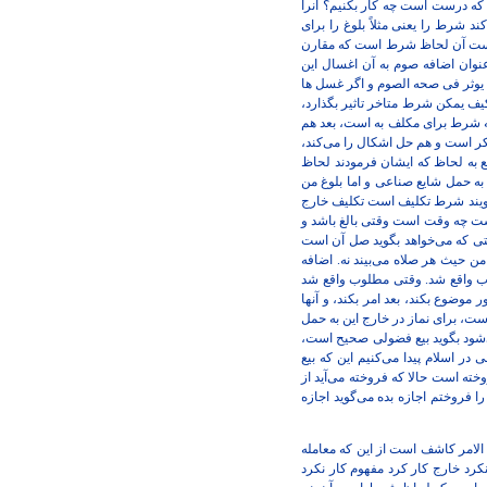
که درست است چه کار بکنیم؟ آنرا
شرط را یعنی مثلاً بلوغ را برای
ر است آن لحاظ شرط است که مقارن
وان اضافه صوم به آن اغسال این
یوثر فی صحه الصوم و اگر غسل ها
ف یمکن شرط متاخر تاثیر بگذارد،
ه شرط برای مکلف به است، بعد هم
بکر است و هم حل اشکال را می‌کند،
 به لحاظ که ایشان فرمودند لحاظ
ه حمل شایع صناعی و اما بلوغ من
‌گویند شرط تکلیف است تکلیف خارج
نیست چه وقت است وقتی بالغ باشد و
 وقتی که می‌خواهد بگوید صل آن است
من حیث هر صلاه می‌بیند نه. اضافه
وب واقع شد. وقتی مطلوب واقع شد
موضوع بکند، بعد امر بکند، و آنها
، برای نماز در خارج این به حمل
می‌شود بگوید بیع فضولی صحیح است،
ر اسلام پیدا می‌کنیم این که بیع
ه است حالا که فروخته می‌آید از
را فروختم اجازه بده می‌گوید اجازه
لامر کاشف است از این که معامله
رد خارج کار کرد مفهوم کار نکرد