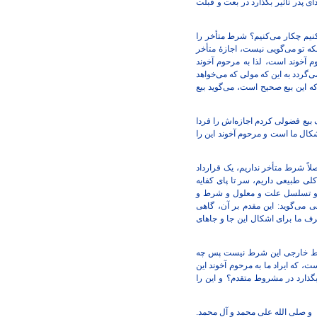
ی پدر تأثیر بگذارد در بعت و قبلت
‌کنیم چکار می‌کنیم؟ شرط متأخر را
ه تو می‌گویی نیست، اجازۀ متأخر
آخوند است، لذا به مرحوم آخوند
گردد به این که مولی که می‌خواهد
ه این بیع صحیح است، می‌گوید بیع
یع فضولی کردم اجازه‌اش‌ را فردا
شکال ما است و مرحوم آخوند این را
لاً شرط متأخر نداریم، یک قرارداد
ی طبیعی داریم، سر تا پای کفایه
 و تسلسل علت و معلول و شرط و
ی می‌گوید: این مقدم بر آن، گاهی
 حرف ما برای اشکال این جا و جاهای
ن شرط خارجی این شرط نیست پس چه
که ایراد ما به مرحوم آخوند این
ذارد در مشروط متقدم؟ و این را
و صلی الله علی محمد و آل محمد.