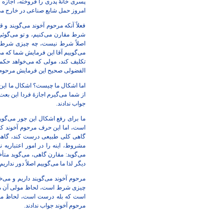
پسری خانۀ پدری را فروخته، اجازه پ
امروز حمل شایع صناعی در خارج می
فعلاً آنکه مرحوم آخوند می‌گویند و
شرط مقارن می‌کنیم، و تو می‌گوئی
اصلاً شرط نیست، چه چیزی شرط اس
می‌گوییم آقا این فرمایش شما که م
تکلیف کند، مولی که می‌خواهد حکم 
الفضولی صحیح این فرمایش مرحوم
اما اشکال ما چیست؟ اشکال ما این 
از شما می‌گیرم اجازۀ فردا این بعت
جواب ندادند.
ما برای رفع اشکال این جور می‌گویی
است، اما این حرف مرحوم آخوند که
گاهی کلی طبیعی درست کند، گاهی
مشروط، اینه را در امور اعتباریه 
می‌گوید: مقارن گاهی، می‌گوید متأخر
دیگر لذا ما می‌گوییم اصلاً دور ند
مرحوم آخوند می‌گویند داریم و می
چیزی شرط است، لحاظ مولی آن محرک
است که بله درست است، لحاظ مولی
مرحوم آخوند جواب ندادند.