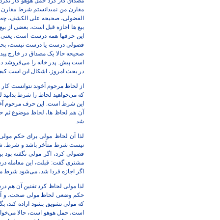
مصداق کار کرد حمل هوهو کار نکر
مقارن من نمیدانستم شرط مقارن است
الفضولی، صحیحه علی الکشف، چه کار م
بیع ها اجازه قبل است، بعضی از بیع
این حرفها همه درست است، یعنی مر
فضولی درست یا درست نیست، بحث ما
صحیحه حالا یک مصداق در خارج پید
است پیش. پدر خانه را می‌فروشد درس
در بحث امروز، اشکال این است کیف 
از لحاظ مرحوم آخوند نتوانست کار ب
که می‌خواهید لحاظ را شرط بدانید 
این شرط است. این حرف مرحوم آخون
آن هم لحاظ ها، لحاظ موضوع ثم حک
شد.
لذا آن لحاظ مولی برای حکم مو
نیست شرط متأخر باشد و شرط. شرط 
فضولی کرد، اگر مولی نگفته بود 
مشتری گفت: قبلت، این معامله درس
اگر اجازه فردا شد، می‌شود شرط متأخ
لذا مولی لحاظ کرد تقنین آن هم د
حکم وضعی لحاظ مولی صحت، و آن تأ
که مولی تشویق بشود اراده کند، بگ
است، حمل هوهو است، حالا می‌خواهیم