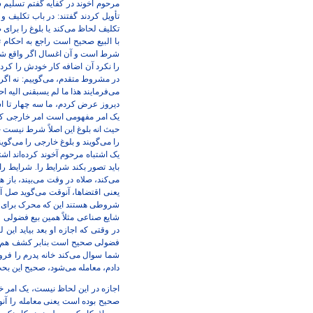
مرحوم آخوند در کفایه گفتم تسلیم
تأویل کردند گفتند: در باب تکلیف
تکلیف لحاظ می‌کند یا بلوغ را بر
با البیع صحیح است راجع به احکا
شرط است و آن اغسال اگر واقع شد 
را نکرد آن اضافه کار خودش را کر
در مشروط متقدم، می‌گوییم: نه اگ
می‌فرمایند هذا ما لم یسبقنی الیه 
دیروز عرض کردم، ما سه چهار تا ا
یک امر مفهومی است امر خارجی که 
حیث انه بلوغ این اصلاً شرط نیست 
را می‌گویند و بلوغ خارجی را می‌گو
یک اشتباه مرحوم آخوند کرده‌اند‌ اش
باید تصور بکند شرایط را. شرایط را
می‌کند، صلاه در وقت می‌بیند، با
یعنی اقتضاها، آنوقت می‌گوید صل آن
شروطی هستند این که محرک برای مو
شایع صناعی مثلاً همین بیع فضولی ل
در وقتی که اجازه او بعد بیاید ای
فضولی صحیح است بنابر کشف هم صحی
شما سوال می‌کند خانه پدرم را فروخت
دادم، معامله می‌شود، صحیح این بح
اجازه در این لحاظ نیست، یک امر 
صحیح بوده است یعنی معامله را آن