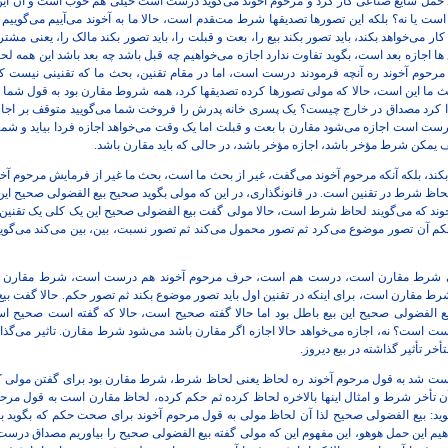
د حمل شایع صناعی کار کرد و مرحوم آخوند می‌گوید درست است خیلی هم خوب است و آن 
 یا نه؟ بلکه این تصورها تصدیقها شرط متقدم است، حالا ما به آخوند می‌آییم می‌گوییم آق
ی‌خواهد بکند، باید تصور بکند بیع را، بعت و قبلت را، باید تصور بکند مالک را، یعنی مشتری 
 ها اجازه بعد است، بگوید تفاوت ندارد اجازه می‌خواهیم چه قبل باشد چه بعد باشد این همه ل
حوم آخوند ره آنچه فرمودند درست است، اما در مقام تقنین، بحث ما که تقنینی نیست ک
 این است، حالا که مولی تصورها کرده تصدیقها کرد، همه شروط مقارن بود به قول شما م
ا کرد مصداق در خارج چیست؟ یک پسری خانه پدرش را فروخت شما می‌گویید متوقف بر اجاز
ت است اجازه می‌شود مقارن با بعت و قبلت اما یک وقت می‌خواهد اجازه فردا بیاید و شما می
یمکن شرط مؤخر باشد، اجازه مؤخر باشد، در حالی که باید مقارن باشد.
کند، بلکه آنکه مرحوم آخوند می‌گفت، غیر از بحث ما است، بحث ما غیر از فرمایش مرحوم آخ
لحاظ شرط در تقنین است. در قانونگذاری، در این که مولی بگوید صحیح بیع الفضولی صحیح 
د که می‌گویند لحاظ شرط است، حالا مولی گفت بیع الفضولی صحیح این یک کلی یک تقنین، ت
م آن تصور موضوع می‌کرد ثم تصور محمول می‌کند ثم تصور نسبت، بین، بین می‌کند می‌گو
لی شرط مقارن است، درست هم است، حرف مرحوم آخوند هم درست است، شرط مقارن شد
مقارن است، برای اینکه در تقنین اول باید تصور موضوع بکند ثم تصور حکم. حالا گفت بیع
بیع الفضولی صحیح این بیع باطل بود اما حالا گفته صحیح است، حالا که گفته است صحیح
ت است؟ نه، اجازه می‌خواهد حالا اجازه اگر مقارن باشد می‌شود شرط مقارن. تاثیر می‌گذا
ر تأثیر گذاشته در بیع دیروز.
رست شد به قول مرحوم آخوند ره لحاظ یعنی لحاظ شرط، شرط مقارن بود برای گفتن مولی که
خر شرط و امثال اینها بالاخره لحاظ کرده ثم حکم کرده، لحاظ مقارن است به قول مرحوم 
وید: بیع الفضولی صحیح لذا آن لحاظ مولی به قول مرحوم آخوند برای صحت حکم که بگوید ب
 این حمل هوهو، این مفهوم این که مولی گفته بیع الفضولی صحیح را بیاوریم مصداق درست بک