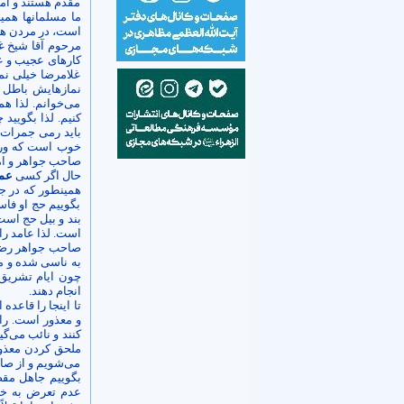
مقدم هستند و اما 
ما مسلمان­ها همی
است، در مردن هم
مرحوم آقا شیخ غل
کارهای عجیب و غر
غلامرضا خیلی نما
می‌خوانم. لذا هم
کنیم. لذا بگویید
باید رمی جمرات را
خوب است که ورثه
صاحب جواهر و امثا
حال اگر کسی
عمد
همین­طور که در ج
بگوییم حج او فاس
بند و بیل حج است.
است. لذا عامد را
صاحب جواهر رضوان‌
به ناسی شده و م
چون ایام تشریق ت
انجام دهند.
تا اینجا را قاعد
و معذور است. راج
کنند و نائب می‌گ
ملحق کردن معذور
می‌شویم و از صاح
بگوییم جاهل مقصر
عدم تعرض به خا