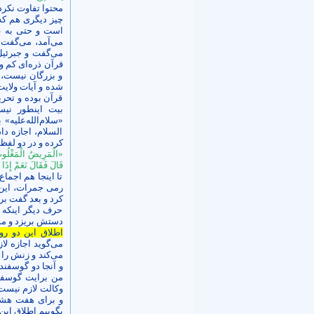
محتوا تفاوت نکرد
چیز دیگری هم که 
است و حتی به عق
می‌آمد، می‌گفت: 
می‌گفت و جبرئیل 
قرآن ذره‌ای کم و
و بزرگان نیست، 
شده و آیات ولایت 
قرآن بوده و تحری
بیت این­طور نیس
«سلام‌الله‌علیه
السلام، اجازه دا
کرده و در دو لفظ
«الْمَرِيضُ الْمَغْلُوبُ
قَالَ فَقَالَ نَعَمْ إِذَا
تا اینجا هم اجم
رمی جمرات، این 
کرد و بعد گفت بر
حرف دیگر این­که آ
دستش بریزد و موا
اطلاق این دو رو
می‌گوید اجازه لا
می‌کند و زنش را ن
و آنجا دو گوسفن
من برایت گوسفند 
وکالت لازم نیست
و برای هفت هشت 
بگوییم اطلاق این 