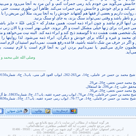
 خانمش می‌گوید من خودم باید رمی جمرات کنم، و این مرد به آنجا می‌رود و می‌بی
 می‌کند و برای خودش و خانمش رمی جمرات می‌کند. ظاهراً این طوری نیست. حتی د
ایت داریم و بعضی از فقها هم گفته­اند خودش را به آنجا ببرید، مثلاً این مریض را با و
ر و ناظر باشد و وقتی نمی‌تواند سنگ بزند، به جای او سنگ بزنید.
 اینها لازم نباشد و چون ابراء ذمه است، همین مقدار که « يُرْمَى عَنْهُ » جایز باش
رمی جمرات برای زن­ها خیلی مشکل است و اگر نروند، خیلی بهتر است و یا الان زنی نم
 یک شخصی هفت هشت ده تا گوسفند ذبح کند و ابراء ذمه کند. البته نیت می‌خواهد و مثلا
 محمد و غیره و آنگاه برای خودش و دیگران، ابراء ذمه می‌شود. لذا روایت­ها را
 و اگر در حرف من شک داشته باشید، قاعده رفع هست. نمی‌دانیم استیذان لازم است 
علمون جاری می‌کنیم. یا نمی‌دانیم بردن این به آنجا لازم است یا لازم نیست، ب
ی‌آید.
وصلی الله علی محمد و 
 محمد حسن نجفی، ج20، ص29.
محقق حلی، ج1،
ص206، ط استقلال.
 محمد حسن نجفی، ج20، ص30.
لی، ج14، ص76، ابواب رمی جمره عقبه، باب17، ح9، شماره18635، ط آل البیت.
هر گونه استفاده از مطالب این سایت با ذکر منبع بلامانع می باشد.
دفتر مرجع عاليقدر حضرت آية الله العظمى مظاهری «مدّظلّه‌العالی»
آدرس دفتر اصفهان: خيابان عبد الرزاق – کوی شهيد بنی لوحی - کد پستی : 99581 - 81486
تلفن : 34494691 -031 نمابر: 34494695 -031
آدرس دفتر قم :خیابان شهدا(صفائیه)- کوی ممتاز- کوچۀ شماره 1(لسانی)- انتهای بن‌بست- پلاک 41