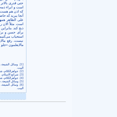
حتی قدری بالاتر
است و ابراء ذمه
که اذن هم هست، رو
آنجا ببرید که حاض
علی الظاهر همه­ی
است. مثلاً الان 
ذبح کند. بنابراین
برای حسن و برای
استحباب می‌کنیم
نیست، رفع مالای
مالایعلمون »جلو م
[1]
البیت.
[2]
. جواهرالکلام، شیخ
[3]
. شرائع الاسلام، 
[4]
. جواهرالکلام، شیخ
[5]
. وسائل الشیعة، شیخ محمد بن حسن حرعام
[6]
البیت.