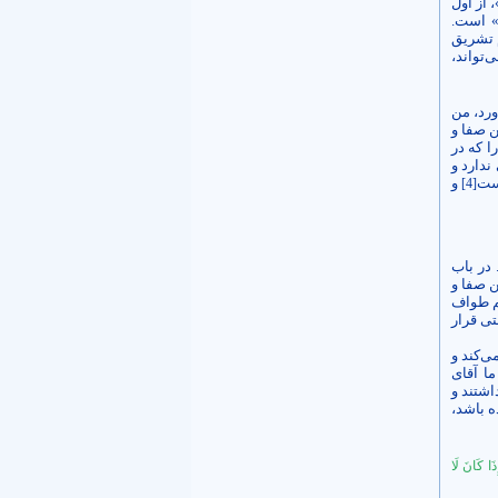
 از اول
» است.
م تشریق
‌تواند،
ورد، من
ن صفا و
ا که در
دارد و
ست
و
[4]
در باب
ن صفا و
یم طواف
تی قرار
ی‌کند و
ما آقای
اشتند و
 باشد،
َا كَانَ لَا