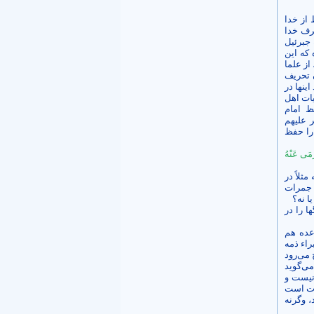
 از خدا
رف خدا
 جبرئیل
 که این
از علما
ن تحریف
ینها در
یات اهل
ظ امام
ر علیهم
 را حفظ
ْمَى عَنْهُ
ثلاً در
 جمرات
ا نه؟
ا را در
عده هم
راء ذمه
 می‌رود
می‌گوید
 نیست و
لوت است
 وگرنه