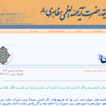
اعتقادات
احکام
صفحه ويژه شما
ثبت نام
شماره درس:
121
ام ندادن رمی جمرات
تاريخ درس:
۹۳/۱۱/۱۱
یطانِ الرَّجیمِ بِسْمِ اللَّهِ الرَّحْمنِ الرَّحيم‏ رَبِّ اشْرَحْ لي‏ صَدْري وَ يَسِّرْ لي‏ أَمْري وَ احْلُلْ عُقْدَةً م
لسه قبل عنوان شد، این بود که فرموده­اند: اگر کسی نسیاناً رمی جمرات نکند، می‌ت
هم، دوازدهم یا سیزدهم، رمی جمرات را انجام دهد و اگر یادش نیامد تا ایام تشریق ت