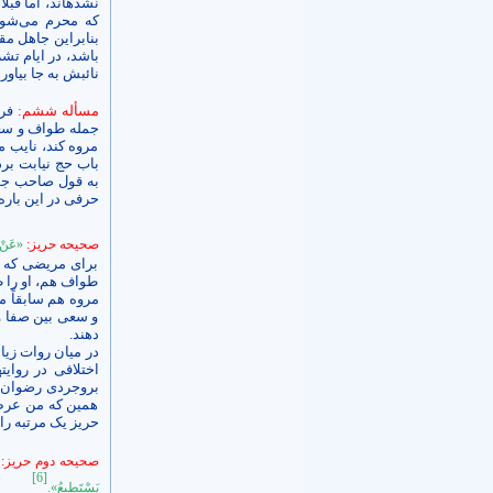
نشده­اند، اما قبل
که محرم می‌شود،
بنابراین جاهل مق
باشد، در ایام تشر
نائبش به جا بیاورد
مسأله ششم:
فرم
جمله طواف و سعی 
مروه کند، نایب م
باب حج نیابت برد
به قول صاحب جوا
حرفی در این باره
صحیحه حريز:
«عَنْ أ
برای مریضی که ن
طواف هم، او را 
مروه هم سابقاً م
و سعی بین صفا و م
دهند.
در میان روات زیا
اختلافی در روایت­
بروجردی رضوان‌ال
همین که من عرض 
حریز یک مرتبه را
صحیحه دوم حريز:
«
[6]
يَسْتَطِيعُ».