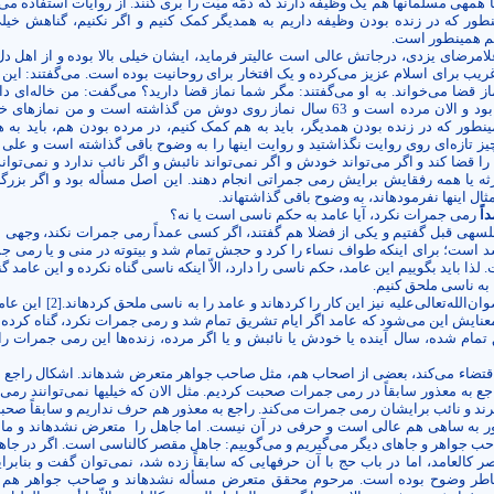
همه­ی مسلمان­ها هم یک وظیفه دارند که ذمّه میّت را بری کنند. از روایات استفاده می
ن­طور که در زنده بودن وظیفه داریم به هم­دیگر کمک کنیم و اگر نکنیم، گناهش خی
 همین­طور است.
امرضای یزدی، درجاتش عالی است عالی­تر فرماید، ایشان خیلی بالا بوده و از اهل دل
یب برای اسلام عزیز می‌کرده و یک افتخار برای روحانیت بوده است. می‌گفتند: این 
ز قضا می‌خواند. به او می‌گفتند: مگر شما نماز قضا دارید؟ می‌گفت: من خاله‌ای د
نمازهایش باطل بود و الان مرده است و 63 سال نماز روی دوش من گذاشته است و من نمازهای
ین­طور که در زنده بودن هم­دیگر، باید به هم کمک کنیم، در مرده بودن هم، باید به
 چیز تازه‌ای روی روایت نگذاشتید و روایت این­ها را به وضوح باقی گذاشته است و علی
 قضا کند و اگر می‌تواند خودش و اگر نمی‌تواند نائبش و اگر نائب ندارد و نمی‌تواند 
 یا همه رفقایش برایش رمی جمراتی انجام دهند. این اصل مسأله بود و اگر بزرگا
ل اینها نفرموده­اند، به وضوح باقی گذاشته­اند.
اً
رمی جمرات نکرد، آیا عامد به حکم ناسی است یا نه؟
لسه­ی قبل گفتیم و یکی از فضلا هم گفتند، اگر کسی عمداً رمی جمرات نکند، وجهی ند
د است؛ برای این­که طواف نساء را کرد و حجش تمام شد و بیتوته در منی و یا رمی ج
 لذا باید بگوییم این عامد، حکم ناسی را دارد، الاّ این­که ناسی گناه نکرده و این عامد گ
 به ناسی ملحق کنیم.
الله‌تعالی‌علیه نیز این کار را کرده­اند و عامد را به ناسی ملحق کرده­اند.
این عام
[2]
عنایش این می‌شود که عامد اگر ایام تشریق تمام شد و رمی جمرات نکرد، گناه کرده
مام شده، سال آینده یا خودش یا نائبش و یا اگر مرده‌، زنده‌ها این رمی جمرات ر
ه اقتضاء می‌کند، بعضی از اصحاب هم، مثل صاحب جواهر متعرض شده­اند. اشکال راجع 
ع به معذور سابقاً در رمی جمرات صحبت کردیم. مثل الان که خیلی­ها نمی‌توانند رم
یرند و نائب برایشان رمی جمرات می‌کند. راجع به معذور هم حرف نداریم و سابقاً صح
 به ساهی هم عالی است و حرفی در آن نیست. اما جاهل را
متعرض نشده­اند و ما
ب جواهر و جاهای دیگر می‌گیریم و می‌گوییم: جاهل مقصر کالناسی است. اگر در جاه
 کالعامد، اما در باب حج با آن حرف­هایی که سابقاً زده شد، نمی‌توان گفت و بنابرا
طر وضوح بوده است. مرحوم محقق متعرض مسأله نشده­اند و صاحب جواهر هم