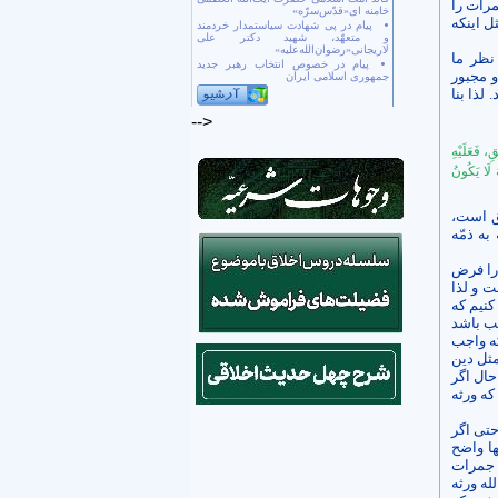
مرات را
خامنه ای«قدّس‌سرّه»
 این­که
پیام در پی شهادت سیاستمدار خردمند
و متعهّد، شهید دکتر علی
لاریجانی«رضوان‌الله‌علیه»
نظر ما
پیام در خصوص انتخاب رهبر جدید
 مجبور
جمهوری اسلامی ایران
لذا بنا
-->
ِ، فَعَلَيْهِ
ُ لَا يَكُونُ
شریق است،
به ذمّه
 را فرض
ت و لذا
کنیم که
جب باشد
که واجب
مثل دین
حال اگر
که ورثه
 حتی اگر
ا واضح
جمرات
له ورثه