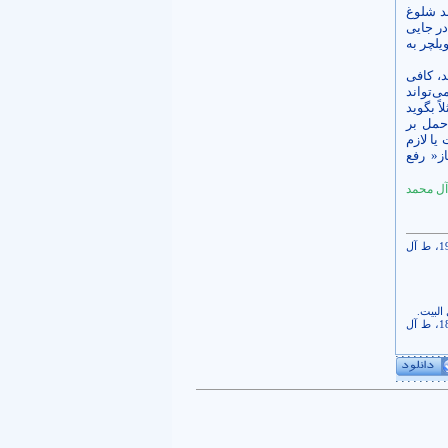
ند شلوغ
ر جایی
یلچر به
د، کافی
ی‌تواند
ً بگوید
 حمل بر
یا لازم
از« رفع
آل محمد
. وسائل الشیعة، شیخ محمد بن حسن حر عاملی، ج14، ص263-262، ابواب العود الی منی، باب3، ح4، شماره19150، ط آل
. وسائل الشیعة، شیخ محمد بن حسن حرعاملی، ج14، ص77-76، ابواب رمی جمره عقبه، باب17، ح10، شماره18636، ط آل