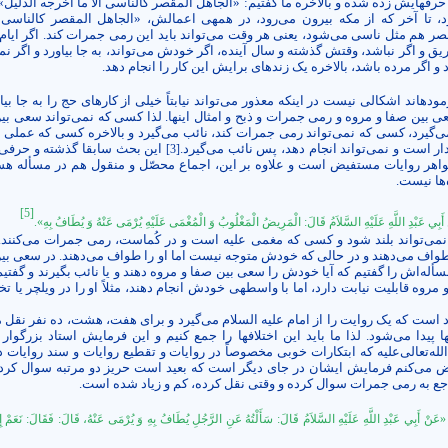
اً حرفهایش زده شده و بالاخره ما گفتیم: «الجاهل المقصر کالناسی الاّ ما أخرجه الدلیل»،
 تا آخر که از مکه بیرون می‌رود، در همه­ی اعمالش، «الجاهل المقصر کالناسی
صر هم مثل ناسی می‌شود، یعنی هر وقت می‌تواند باید این رمی جمرات کند. اگر ایا
یق و اگر نباشد، وقتش گذشته و سال آینده، اگر خودش می‌تواند، به جا بیاورد و اگر نمی
 و اگر مرده باشد، بالاخره یک زنده­ا­­­ی برایش این کار را انجام دهد.
وده­اند اشکالی نیست در این­که معذور می‌تواند نیابتاً خیلی از کارهای حج را به جا بیا
بین صفا و مروه و رمی جمرات و ذبح و امثال اینها. لذا کسی که نمی‌تواند سعی بی
ی‌گیرد، کسی که نمی‌تواند رمی جمرات کند، نائب می‌گیرد و بالاخره کسی که عملی ر
ار است و نمی‌تواند انجام دهد، پس نائب می‌گیرد.
این بحث سابقا گذشته و حرفی ن
[3]
هر روایات مستفیض است و علاوه بر این­، اجماع محصّل و منقول هم در مسأله ه
‌ها نیست.
[5]
َبِي عَبْدِ اللَّهِ عَلَيْهِ السَّلاَمُ قَالَ:
الْمَرِيضُ الْمَغْلُوبُ وَ الْمُغْمَى عَلَيْهِ يُرْمَى عَنْهُ وَ يُطَافُ بِهِ».
می‌تواند بلند شود و کسی که مغمی علیه است و در کُماست، رمی جمرات می‌کنند. 
طواف می‌دهند و در حالی که خودش متوجه نیست اما او را طواف می‌دهند. در سعی بی
سأله‌اش را گفتیم که آیا خودش را سعی بین صفا و مروه دهند و یا نائب بگیرند و گفت
روه قابلیت نیابت دارد، اما با واسطه­ی خودش انجام دهند، مثلاً او را در ویلچر یا تخ
د است که یک روایت را از امام علیه السلام می‌گیرد و برای هفت، هشت، ده نفر نقل م
ها پیدا می‌شود. لذا ما باید این اختلاف­ها را جمع کنیم و این فرمایش استاد بزرگوار 
له‌تعالی‌علیه که ابتکارات خوبی مخصوصاً در روایات و تقطیع روایات و سند روایات د
می‌کنم فرمایش ایشان در جای دیگر است که بعید است حریز دو مرتبه سوال کرده
جع به رمی جمرات سوال کرده و وقتی نقل کرده، کم و زیاد شده است.
عَنْ أَبِي عَبْدِ اللَّهِ عَلَيْهِ السَّلاَمُ قَالَ
:
سَأَلْتُهُ عَنِ الرَّجُلِ يُطَافُ بِهِ وَ يُرْمَى عَنْهُ، قَالَ: فَقَالَ: نَعَمْ إِذ