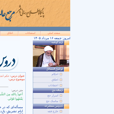
صفحه اصلي
استفتائات
اخلاق
۱۴۰۵ جمعه ۱۶ مرداد
امروز:
احکام
عنوان درس:
حکم انج
موضوع درس:
اخلاق
اعتقادات
متن درس:
أعوذُ بِاللهِ مِنَ الشَّ
اسرار حج
يَفْقَهُوا قَوْلي
.
مناسک حج
مسأله‌ای که در ج
ایام تشریق، یازد
خارج فقه