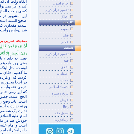
آنگاه وقت آن گذش
خارج اصول
کند و اگر نمی‌توا
تفسیر قرآن کریم
کسی واجب الحج است
این مشهور در م
اخلاق
صحیح‌السند است،
شدیم مقداری کم و
صوت
شد دوباره روایت ر
فيلم
صحیحه عمر بن یزی
عکس
أَنْ يَرْمِيَهَا مِنْ قَابِل
رَمْيُ الْجِمَارِ إِلَّا أَيَّ
تفسير قرآن کريم
فقه
یعنی روز یازدهم،
اخلاق
اوست، مثل این­که 
ما گفتیم: «فان ما
اعتقادات
کردند که او مُرده
حديث
در اینجا مجبوریم 
«رمی عنه ولیه من 
اقتصاد اسلامي
که این رمی جمرات
تاريخ و سيره
الحج است، چطور ور
عرفان
است. باید وضع رم
ورثه ندارد، و این
رجال
ندارد، یک شخصی ا
اصول فقه
امام علیه السلام
نرم‌افزارها
خودش هم در مکه 
است و امام علیه ا
را برایش انجام ده