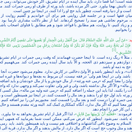
ته است؛ اما قضا دارد، باید سال آینده در ایام تشریق، اگر خودش می‌تواند، رمی ج
ند، نائبش به­جا بیاورد. حتی اگر مرده باشد، باید ورثه از طرف او رمی جمرات کنند. مثل
 و از دنیا رفته است، چطور باید حج او را ادا کنند، در اینجا نیز چنین است.
یان فقها است و در جلسه قبل روایتی هم برای آن خواندیم و گفتیم روایت از 
 مرحوم نجاشی هم سند را تصحیح کرده­اند. اما از نظر دلالت مقداری نارسا بود و
 زیاد کنیم، تا روایت، هم مطابق با قواعد شود و هم مطابق با فتاوای اصحاب باشد. 
ا بخوانیم.
د:
«عَنْ أَبِي عَبْدِ اللَّهِ عَلَيْهِ السَّلاَمُ قَالَ: مَنْ أَغْفَلَ رَمْيَ الْجِمَارِ أَوْ بَعْضِهَا حَتَّى تَمْضِيَ أَيَّامُ التَّشْرِيق
ٍ فَإِنْ لَم
‏يَحُجَّ رَمَى عَنْهُ وَلِيُّهُ فَإِنْ لَمْ يَكُنْ لَهُ وَلِيٌّ اسْتَعَانَ بِرَجُلٍ مِنَ الْمُسْلِمِينَ يَرْمِي عَنْهُ فَإِنَّه
[1]
امَ التَّشْرِيقِ.»
یعنی به جای 7 تا، مثلاً 4 ریگ زده است. تا اینجا حضرت فهماندند که وقت رمی جمرات در ایام ت
 دوازدهم و سیزدهم ذی الحجه، و الاّ باید سال آینده رمی جمرات کند. می‌فهمیم که 
حج به ذمه او باشد.
ت»، و باید این­طور باشد و الاّ ولیّ دخالتی در کارش ندارد. معلوم می‌شود حضرت آنجا
 باشد. ولی در این­جا هم ولی ّ در فقه نیست، آن مربوط به بچه‌ها و دیوانه‌ها و غیره اس
ولیّ را معنا کنیم که «رمی عنه ورثته»، از مال خودش و یا از مال خودشان و باید اضافه 
ماله» و الاّ اگر مال نداشته باشد، ولی و غیر ولی تفاوت نمی‌کند و وجهی ندارد که وا
 را بکنند، لذا باید این جمله را اضافه کنیم که «رمی عنه ولیه من ماله»، مثل کسی 
ثه باید اول حج او را بدهند و بعد مال را قسمت کنند، در این­جا نیز همین­طور است و 
ی جمره او را درست کنند و بعد مال را قسمت کنند. مجبوریم این را نیز اضافه کنیم. 
­طور معنا کنیم که اگر مال ندارد، آنگاه کمک­کاری کمک کند. البته ورثه مقدم هستند و حال 
ین کار خیر را انجام دهد.
 فرمودند:
«فَعَلَيْهِ أَنْ يَرْمِيَهَا مِنْ قَابِلٍ»
، لذا اگر قبل از ایام تشریق بخواهد به جا بیاورد،
باشد، نمی‌شود. این­طور که عرض می‌کنم، ممکن است شما بفرمایید که همه­ی اینه
لسلام به وضوح باقی گذاشته­اند و اختلافی هم نیست و باید همین­طور باشد. باید
رمی 
ند و مثل وجوب حج است که اگر مال دارد، از مالش بدهند و اگر مال ندارد، قربة الی ال