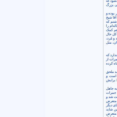
‌شود که
لی بزرگ
 بوده و
آقا شیخ
اشتم که
 خاله‌ام را
 هم کمک
 کل حال
و مُرد،
ن، مثل
ارد ­که
مرات از
ناه کرده
د ملحق
 است
و
ا برایش
به جاهل
ی جمرات
بت شد و
 متعرض
ای دیگر
ین شاید
 متعرض