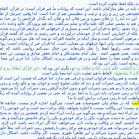
ه، بلکه لفظ تفاوت کرده است.
باید در نظر مبارکتان باشد، این است که روایات ما غیر قرآن است؛ در قرآن، الفاظ
یده­ی من زیر و زِبَر و ترتیب و تنظیمش هم از خدا است. لذا وقتی جبرئیل از ط
این ده آیه را در فلان سوره و بین فلان آیه و فلان آیه بگذار. قرائتش را نیز خدا به
هم به پیغمبر صلی الله علیه وآله و سلم می‌گفت. بعد هم پروردگار عالم وعده داده
 زیاد نشود. راجع به قرآن این است و بسیاری از حرف­هایی که درباره­ی قرآن زده شده، 
بلکه از اخباریین است که از خودشان درآوردند و حتی رسید به جایی که گفتند قرآ
مرهون آشتیانی است و مثل این­که در حاشیة الفرائد دو سه آیه نقل می‌کند و می‌گوید ا
ف شده است. ولی این­ها حرف­های بی معنایی است. لذا قرآن غیر از روایات است؛ روا
ت، یعنی راوی­ها لفظ را نقل نکرده­اند. من خیال نمی‌کنم روایتی باشد که لف
» باشد، یعنی همه­ی ائمه ، مثل امام محمدباقر و امام جعفر صادق و موسی بن جعف
دند و گفتند معنا را حفظ کنید و در هر لفظی بریزید، اشکال ندارد. لذا حریز این معنا
 ریخته است. یکی این بود که:
 وَ الْمُغْمَى عَلَيْهِ يُرْمَى عَنْهُ وَ يُطَافُ بِهِ»
و دیگری این بود که:
«عَنِ الرَّجُلِ يُطَافُ بِهِ وَ يُر
 كَانَ لَا يَسْتَطِيعُ»
. الفاظ با هم تفاوت دارد، اما معنا یکی است.
اع هست و هم روایت فراوان است و حرفی هم ندارد. اما حرفی که هست، این است که م
رفت که رمی جمرات کند و دید که خیلی شلوغ است و جوان بود و جلو رفت و رمی
ای پدرم یا زنم هم رمی جمرات کنم و بدون اجازه گرفتن رمی جمرات کرد. آیا می‌شود ی
یا در رمی جمرات باید این را به آنجا ببرند، که حتی در بعضی از روایات آمده که ریگه
ظبت کند تا رمی جمرات برایش کنند یا نه؟
ایت
، که در مقام بیان خصوصیات هم است، می‌گوید اجازه لازم نیست. چنانچه قا
زم نیست؛ این وکالت نیست تا اجازه بخواهد، بلکه برائت ذمه است و این خودش را اب
یز ابراء ذمه می‌کند و بعد می‌گوید من برایت ابراء ذمه کردم. همچنین در ذبح، به مذبح
د حسابی به دست می‌آورد، یکی را برای خودش و یکی را برای خانمش می‌کشد و بعد 
کشتم. البته در وکالت و نیابت اذن می‌خواهد، اما اگر ابراء ذمه باشد، اذن لازم
 و این می‌تواند هم برای خودش و هم برای زنش یا رفیقش رمی جمرات کند. مثلاً خ
نفر رمی جمره می‌کند و این ظاهراً طوری نیست. اگر وکالت باشد، اشکال دارد،
روایتها می‌گوید می‌تواند «یُرمی عنه» کند ولو اذن نگرفته باشد.