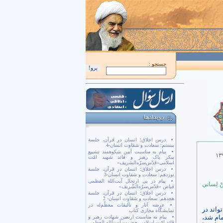
اَللّهُمَّ كُنْ لِوَلِيِّكَ الْحُجَّةِ بْنِ الْحَسَن صَلَواتُكَ عَلَيْهِ وَ عَلى آبائِهِ في هذِهِ السّاعَةِ وَ في 
جستجو :
درس اخلاق؛ انسان در قرآن، جلسۀ
بیستم: سعادت و شقاوت انسان-4
پیام به مناسبت آیین شکوهمند تشییع
۱۳
پیکر پاک رهبر و قائد شهید امّت
اسلامی«قدّس‌سرّه‌الشریف»
درس اخلاق؛ انسان در قرآن، جلسۀ
نوزدهم: سعادت و شقاوت انسان-3
پیام در پی ارتحال آیت‌الله العظمی
ِنْ لِساني‏
فیاض «قدّس‌سرّه‌الشّریف»
درس اخلاق؛ انسان در قرآن، جلسۀ
هجدهم: سعادت و شقاوت انسان- 2
عرضه آثار و تألیفات معظّم‌له در
واند در
نمایشگاه مجازی کتاب
مام شد،
پیام به مناسبت اربعین شهادت رهبر و
قائد امّت اسلامی حضرت آیت‌الله العظمی