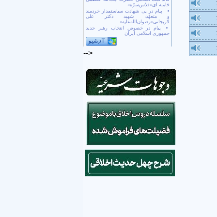
خامنه ای«قدّس‌سرّه»
پیام در پی شهادت سیاستمدار خردمند
و متعهّد، شهید دکتر علی
لاریجانی«رضوان‌الله‌علیه»
پیام در خصوص انتخاب رهبر جدید
جمهوری اسلامی ایران
-->