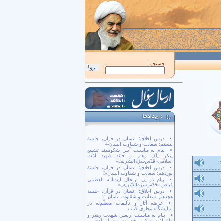
اَللّهُمَّ كُنْ لِوَلِيِّكَ الْحُجَّةِ بْنِ الْحَسَن صَلَواتُكَ عَلَيْهِ وَ عَلى آبائِهِ في هذِهِ السّاعَةِ و
جستجو :
درس اخلاق؛ انسان در قرآن، جلسۀ
بیستم: سعادت و شقاوت انسان-4
پیام به مناسبت آیین شکوهمند تشییع
پیکر پاک رهبر و قائد شهید امّت
اسلامی«قدّس‌سرّه‌الشریف»
درس اخلاق؛ انسان در قرآن، جلسۀ
نوزدهم: سعادت و شقاوت انسان-3
پیام در پی ارتحال آیت‌الله العظمی
فیاض «قدّس‌سرّه‌الشّریف»
درس اخلاق؛ انسان در قرآن، جلسۀ
هجدهم: سعادت و شقاوت انسان- 2
عرضه آثار و تألیفات معظّم‌له در
نمایشگاه مجازی کتاب
پیام به مناسبت اربعین شهادت رهبر و
قائد امّت اسلامی حضرت آیت‌الله العظمی