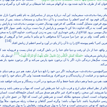
خوان که از طرف ما تایید شده بود، به او الهام می‌شد، اما شیطان بر او غلبه کرد و گمراه و د
د.
مام رضا
مى‏فرمايند: اين آيه، دربارۀ مردى از بنى‏اسرائيل به نام بَلعَم‏ باعورا نازل شد
«سلام‌الله‌علیه»
زرگان قوم بود كه اسم اعظم را مى‏دانست و با آن دعا مى‏كرد و مستجاب مى‏شد. پس از چندى
وى فرعون متمايل گشت. هنگامى كه فرعون به‏دنبال حضرت موسى
و يارانش ر
«سلام‌الله‌علیه»
لعم‏ گفت: به درگاه خداوند دعا كن تا موسى و يارانش از ما دست بردارند. بلعم‏، سوار الاغ خو
نبال موسى برود. امّا الاغ از رفتن خوددارى كرد، پس به زدن او پرداخت. خداوند الاغ را به سخن
 بلعم‏ گفت: واى بر تو، چرا مرا مى‏زنى؟ آيا مى‏خواهى با تو بيايم تا پيامبر خدا و گروهى از مؤ
[14]
رين كنى؟ بلعم‏ پيوسته الاغ را زد تا آن را از پاى در آورد و اسم اعظم از زبانش افتاد.
ر واقع، خدا از دل او رفت و دنیا جای خدا را در دلش گرفت. او چنان پست و فرومایه شد ک
[15]
رباره‌اش می‌فرماید:
«فَمَثَلُهُ كَمَثَلِ الْكَلْبِ إِنْ تَحْمِلْ عَلَيْهِ يَلْهَثْ أَوْ تَتْرُكْهُ يَلْهَثْ»
؛
او مثل یک س
ست، سگِ‌هار درندگی دارد، اگر با آن برخورد شود پارس می‌کند و اگر برخورد نشود باز ه
ی‌کند.
میرالمؤمنین
می‌فرمایند: اگر دین خود را تابع دنیا قرار دهید، هم دین و هم دنیای ش
«سلام‌الله‌علیه»
ی‌شود و در قیامت از زیان‌دیدگان و جزو افراد ورشکسته هستید؛ ولی اگر دنیای خود را تابع دی
هید، هم دین شما و هم دنیای شما حفظ و آباد می‌شود و در آخرت رستگار و سربلند خواهید شد.
الم از نظر اسلام خیلی ارج و قرب دارد، اما شرطش این است که مهذّب و متقی باشد و دینش
نیا نفروشد. این سخن، راجع به افراد غیر عالم هم صدق می‌کند. انسان خلیفة‌الله است، انسا
وجودات است، انسان مسجود ملائکه است و شرطش این است که اوّلاً: در عمق جان او ر
رسی حکم‌فرما باشد. ثانیاً مهذّب باشد؛ وگرنه اسیر گناهان و صفات رذیله می‌شود، مثلاً پو
ی‌شود که نوعی بت‌پرستی است و خدا را به پول می‌فروشد، رفقایش را به پول می‌فروشد. خد