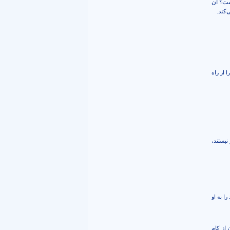
ست؟ آن
کند.
ا از راه
 نبستند،
 را به او
ن از كام