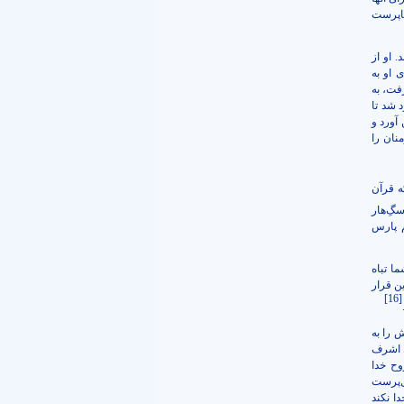
نیاپرست
. او از
 او به
فت، به
د شد تا
 آورد و
منان را
ه قرآن
گِ‌هار
م پارس
ما تباه
ن قرار
[16]
 را به
ن اشرف
وح خدا
ل‌پرست
ا نکند