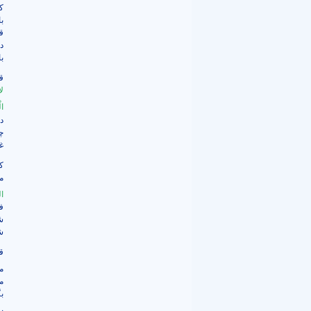
ک
ب
ق
د
ب
ق
لا
ال
د
چش
غا
ک
م
ال
ف
ش
ش
ق
م
م
ب