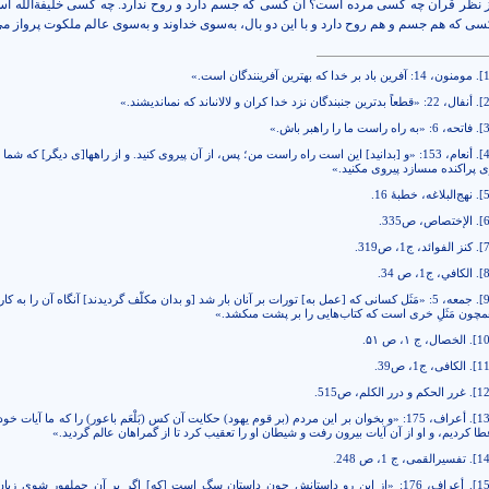
ز نظر قرآن چه کسی مرده است؟ آن کسی که جسم دارد و روح ندارد. چه کسی خلیفة‌الله ا
سی که هم جسم و هم روح دارد و با این دو بال، به‌سوی خداوند و به‌سوی عالم ملکوت پرواز می‌
[
. مومنون، 14: آفرين باد بر خدا كه بهترين آفرينندگان است.»
[
. أنفال، 22: «قطعاً بدترين جنبندگان نزد خدا كران و لالانى‏اند كه نمى‏انديشند.»
[
. فاتحه، 6: «به راه راست ما را راهبر باش.»
[
. أنعام، 153: «و [بدانيد] اين است راه راست من؛ پس، از آن پيروى كنيد. و از راه‏ها[ى ديگر] كه شما ر
 پراكنده مى‏سازد پيروى مكنيد‏.»
[
. نهج‌البلاغه، خطبۀ 16.
[
. الإختصاص، ص335.
[
. كنز الفوائد، ج‏1، ص319.
[
. الكافي، ج‏1، ص 34.
[
. جمعه، 5: «مَثَل كسانى كه [عمل به‏] تورات بر آنان بار شد [و بدان مكلّف گرديدند] آنگاه آن را به كار
چون مَثَلِ خرى است كه كتاب‌هايى را بر پشت مى‏كشد.»
[10
. الخصال، ج ۱، ص ۵۱.
[11
. الكافی، ج‏1، ص39.
[12
. غرر الحكم و درر الكلم، ص515.
[1
. أعراف، 175: «و بخوان بر این مردم (بر قوم یهود) حکایت آن کس (بَلْعَم باعور) را که ما آیات خود
ا کردیم، و او از آن آیات بیرون رفت و شیطان او را تعقیب کرد تا از گمراهان عالم گردید.»
[14
. تفسيرالقمى، ج 1، ص 248
.
[1
. أعراف، 176: «از اين رو داستانش چون داستان سگ است [كه‏] اگر بر آن حمله‏ور شوى زبا