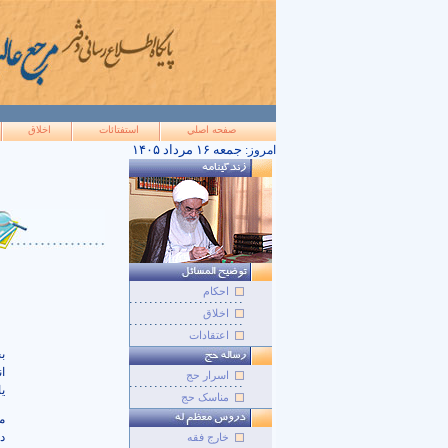
صفحه اصلي
استفتائات
اخلاق
۱۴۰۵ جمعه ۱۶ مرداد
امروز:
احکام
اخلاق
اعتقادات
ب
ا
اسرار حج
ی
مناسک حج
م
د
خارج فقه