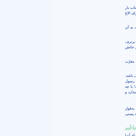
تاب بار
ی الاغ
 به آن
برتری،
 جانش
 مقرّب
 باشد.
رسول
ه! با چه
دازد و
ه‌قول
ه پستی
بَأَ الَّذِي
ای آنها