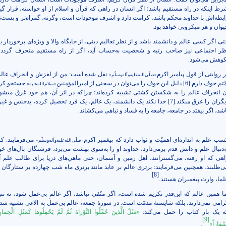
رط اینکه در راه مستقیم باشد؛ اگر انسان در راهی که قرآن و اسلام از او خواسته، قرار گیر
ابطه‌اش با خداوند محکم باشد، کرامت دارد و اشرف موجودات است، وگرنه، گمراه‌تر و پست‌تر
یوان و هر میکروبی خواهد بود.
تی اگر کسی عالم و دانشمند باشد و از نظر تعالیم دینی، از جایگاه والا و ویژه‌ای برخوردار ب
ظر احتماعی نیز صاحب رتبه و شخصیت به‌حساب آید، اگر از راه مستقیم منحرف گردد، 
کوهش می‌شود.
ر روایتی از قول پیامبر اکرم
نقل شده است: من از لغزش و انحراف عالم
«صلّی‌الله‌علیه‌وآله‌وسلّم»
مّتم خوف دارم.
[6]
دلیل این خوف را می‌توان در سخنی از امیرالمؤمنین
جستجو کرد
«سلام‌الله‌علیه»
ن انحراف عالم را به شكستن كشتى تشبیه کرده‌اند؛ چراکه در اثر آن، هم خود غرق مى‏شو
يگران را غرق مى‏كند.
[7]
خدا نکند یک دانشمند، یک عالم، یک فرد تحصیل کرده، بدجنس و غیر
شد، اگر بیفتد در جامعه، جامعه را به فساد و تباهی می‌کشاند.
سب علم به اندازه‌ای اهمیّت و ثواب دارد که پیغمبر اکرم
می‌فرمایند: 
«صلّی‌الله‌علیه‌وآله‌وسلّم»
ه‌دنبال علم و دانش قدم برمی‌دارد، خداوند او را به‌سوی بهشت می‌برد، فرشتگان بال‌هاى خود
اهی که او رفته، می‌گسترانند، اهل زمين و آسمان، حتی ماهي‌های دريا براى طالب علم
ی‌طلبند. همچنین می‌فرمایند: برترى عالم بر عابد مانند برترى ماه شب چهارده بر ستارگان
[8]
لما، وارث پيغمبران هستند.
ما همین عالم که این‌قدر تکریم شده است، اگر متّقی نباشد، اگر عالمِ بی‌عمل شود، نه تنها
رامی نمی‌دارند، بلکه شایستۀ مذمّت است. در سورۀ جمعه، عالم بی‌عمل به الاغی تشبیه ش
ه یک بار کتاب را حمل می‌کند:
«مَثَلُ الَّذينَ حُمِّلُوا التَّوْراةَ ثُمَّ لَمْ يَحْمِلُوها كَمَثَلِ الْحِمار
[9]
سْفاراً»
.