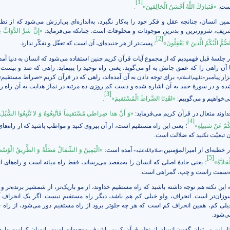
[1]
ست:
«فَتَبارَكَ اللَّهُ أَحْسَنُ‏ الْخالِقينَ»
.
مین انسان، چنانچه عقل و فکر خود را به‌کار نگیرد، به‌اندازه‌ای بی‌ارزش می‌شود که از نظ
ریف، شرورترین و بدترینِ موجودات و مخلوقات است. چنانکه می‌فرماید:
«إِنَّ شَرَّ الدَّوَابِّ عِن
[2]
صُّمُّ الْبُكْمُ الَّذينَ لا يَعْقِلُونَ»
؛
پست‌تر از هر جنبده‌ای، آن است که تعقّل و تفکّر ندارد.
ر جلسۀ قبل فهمیدیم که از مجموع آیات قرآن کریم چنین استفاده می‌شود که انسان به دنیا آم
ا آن راهی را که عمق جانش به او می‌گوید، یعنی راه توحید را یپیماید. راهی که صد و بیست 
ار پیامبر
برای توجه دادن به آن آمده‌اند، راهی که در قرآن کریم «صراط مستقیم» 
«علیهم‌السلام»
ده و در سورۀ حمد به آن اشاره شده و دست کم روزی ده مرتبه در نماز هدایت به آن راه را 
[3]
ی‌خواهیم و می‌گوییم:
«اهْدِنَا الصِّراطَ الْمُسْتَقيمَ»
.
داوند متعال در قرآن کریم می‌فرماید:
«وَ أَنَّ هذا صِراطي‏ مُسْتَقيماً فَاتَّبِعُوهُ وَ لا تَتَّبِعُوا السُّبُلَ ف
[4]
كُمْ عَنْ سَبيلِهِ»
؛ یعنی این راه مستقیم است، از آن پیروی کنید و مواظب باشید که از راه‌های
ن تبعیّت نکنید که ضلالت است.
ر خطبه‌ای از امیرالمؤمنین
آمده است:
«الْيَمِينُ‏ وَ الشِّمَالُ‏ مَضَلَّةٌ وَ الطَّرِيقُ الْوُ
«سلام‌الله‌علیه»
[5]
ْجَادَّةُ»
؛
یعنی جادۀ اصلى که انسان را به‌مقصد می‌رساند، فقط راه ميانه است و راه‌های ا
ه‌سمت راست و چپ، گمراهى است.
ه این نکته هم توجه داشته باشید که راه مستقیم خداوند، از مو باریک‌تر، از شمشیر برنده‌تر و
وزان‌تر است. انحراف، ولو خیلی کم هم باشد، دیگر راه مستقیم نیست. اگر یک انحراف آ
یلی کم، همین انحراف کم است که هر چه جلوتر برود از راه مستقیم دور می‌شود، از راه خ
ی‌شود.
نابراین می‌توان گفت: انسان از نظر قرآن کریم، اشرف موجودات است، انسان کرامت دارد، 