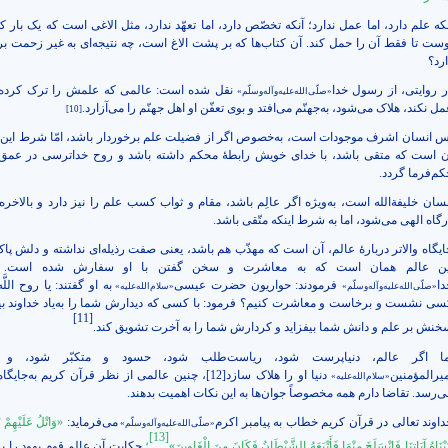
نکه علم دارد، اما عمل ندارد؛ آنکه تخصّص دارد، اما تعهّد ندارد، مثل الاغی است که یک بار ک
وست تا فقط آن را حمل کند. آن کتاب‌ها که بر پشت الاغ است، چه نتیجه‌ای به غیر زحمت برا
ارد؟
ر روایتی، از رسول خدا
نقل شده است:
عالمی که علمش را ترک کرده،
«صلّی‌الله‌علیه‌وآله‌وسلّم»
ل نکند، هلاک می‌شود‌‌‌، به‌جهنّم می‌افتد و بوی تعفّن او اهل جهنّم را می‌آزارد.
[10]
س انسان اشرف موجودات است، به‌خصوص اگر از فضیلت علم برخوردار باشد، امّا شرط این 
ن است که متقی باشد، با خدای خویش رابطۀ محکم داشته باشد و روح خداترسی در عمق
کم‌فرما گردد.
نسان خلیفةالله است، به‌ویژه اگر عالِم باشد، مقام و ثواب کسب علم را نیز دارد و بالاخره
رگاه الهی می‌شود، اما به شرط اینکه متّقی باشد.
ایگاه والاتر دربارۀ عالم، آن است که مهذّب هم باشد، یعنی صفت رذیله‌ای نداشته و دلش پاک
ین عالم همان است که به معاشرت و سخن گفتن با او سفارش شده است. 
دا
فرمودند: حواريون حضرت عيسى
به او گفتند: يا روح اللَّ
«صلّی‌الله‌علیه‌وآله‌وسلّم»
«سلام‌الله‌علیه»
سی نشست و برخاست و معاشرت کنیم؟ فرمود: با كسى كه‏ ديدارش شما را به‌ياد خداوند بین
[11]
خنش بر علم و دانش شما بیفزاید و كردارش شما را به آخرت تشويق كند.
ما اگر عالم، دنیا‌پرست شود، ریاست‌طلب شود، حسود و متکبّر شود، و ب
میرالمؤمنین
دنیا او را هلاک سازد
[12]
، چنین عالمی از نظر قرآن کریم به‌جایگا
«سلام‌الله‌علیه»
ی‌رسد. تقاضا دارم همه مخصوصاً جوان‌ها به این نکات اهمیت بدهند.
داوند تعالی در قرآن کریم خطاب به پیامبر اکرم
می‌فرماید:
«وَاتْلُ عَلَيْهِمْ نَ
«صلّی‌الله‌علیه‌وآله‌وسلّم»
[13]
َيْنَاهُ آيَاتِنَا فَانْسَلَخَ مِنْهَا فَأَتْبَعَهُ الشَّيْطَانُ فَكَانَ مِنَ الْغَاوِينَ»
؛
حکایت آن عالم قوم یهود را بر