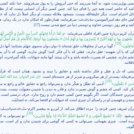
سی پول‌پرست شود، به آنجا می‌رسد که حتی آبرویش را به پول می‌فروشد. خدا نکند کسی د
اشد که حاضر است همه چیز را فدای دنیا کند. چنین کسی دیگر آن انسانی نیست که از نظ
ابل احترام است، دیگر خلیفة‌الله نیست، مسجود ملائکه نیست، او دیگر اصلاً دل ندارد که خدا
لش جای دهد.امیرالمومنین
می‌فرمایند: همان‌طور كه امکان ندارد در یک زمان،
«سلام‌الله‌علیه»
اشد و هم روز، دوستى خداوند و دوستى دنيا نیز جمع شدنى نيست.
[17]
رآن کریم دربارۀ چنین افراد غافلی می‌فرماید:
«وَ لَقَدْ ذَرَأْنا لِجَهَنَّمَ كَثيراً مِنَ الْجِنِّ وَ الْإِنْسِ لَه
 يَفْقَهُونَ بِها وَ لَهُمْ أَعْيُنٌ لا يُبْصِرُونَ بِها وَ لَهُمْ آذانٌ لا يَسْمَعُونَ بِها أُولئِكَ كَالْأَنْعامِ بَلْ هُمْ أَضَلُّ أُو
[18]
ْغافِلُونَ»
؛ گویا برخی از مخلوقات خلق شده‌اند تا دوان دوان به‌سوی ‌جهنّم بشتابند؛ آنها دل 
لی که با آن بفهمند؛ عقل ندارند، عقلی که با آن فکر کنند؛ گوش ندارند، گوشی که با آن بش
م ندارند، چشمی که بصیرت داشته باشد و با آن ببینند. آنها مانند حیوانات، بلکه گمراه‌ترند، آن
فلانند.
سی که دل و عقل و فکر نداشته باشد و حقایق را نبیند و نشنود، همان است که قرآن
ی‌فرماید: پست‌تر از هر میکروبی و شرتر از هر جنبنده‌ای است:
«اِنَ شَرَ الدَوابِ عِندَ الله الصُ
[19]
ذینَ لا يَعْقِلُون‏»
؛ آدمی که تعقّل و تفکّر ندارد و نمی‌تواند راجع به حقایق عالم و راجع به م
کر کند، کسی که چشم و گوش بصیرت ندارد و قادر به دیدن یا شنیدن معنویّت نیست، پست‌
رترینِ جنبندگان است. اگر بگوییم چنین کسی جسم دارد و روح ندارد، حرف درستی است. 
نیدن و فهمیدن او در راستای آن چیزی است که حیوانیّت او اقتضا می‌کند، نه انسانیّت.
رآن شریف چنین فردی را
مرده اطلاق می‌کند. از این‌رو به پیغمبر اکرم
«صلّی‌الله‌علیه‌وآله‌وسلّم
[20]
ی‌شود:
«إِنَّكَ لا تُسْمِعُ الْمَوْتى‏ وَ لا تُسْمِعُ الصُّمَّ الدُّعاءَ إِذا وَلَّوْا مُدْبِرينَ»
؛ تو نمی‌توانی به 
رده است،
چیزی بفهمانی، نمی‌توانی به کسی که گوشی برای شنیدن ندارد و کر است، 
گویی.