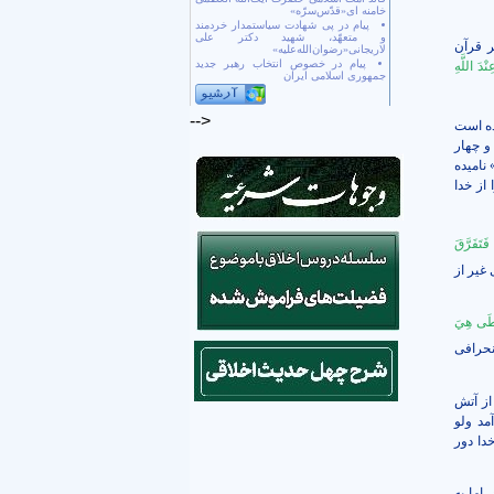
خامنه ای«قدّس‌سرّه»
پیام در پی شهادت سیاستمدار خردمند
و متعهّد، شهید دکتر علی
ر قرآن
لاریجانی«رضوان‌الله‌علیه»
پیام در خصوص انتخاب رهبر جدید
ْدَ اللَّهِ
جمهوری اسلامی ایران
-->
ده است
و چهار
نامیده
از خدا
َتَفَرَّقَ
 غیر از
سْطَى هِيَ
نحرافی
 از آتش
مد ولو
دا دور
اما به