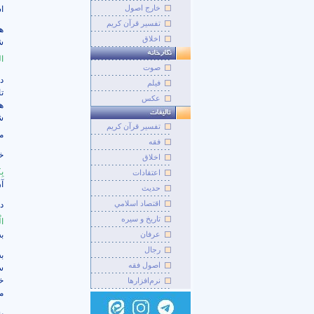
خارج اصول
ا
تفسیر قرآن کریم
ه
اخلاق
ش
ال
صوت
د
فيلم
ت
عکس
هز
ش
تفسير قرآن کريم
م
فقه
خ
اخلاق
بِ
اعتقادات
آ
حديث
اقتصاد اسلامي
د
تاريخ و سيره
ال
ب
عرفان
رجال
ب
اصول فقه
س
خ
نرم‌افزارها
م
ب