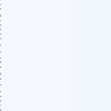
ب
ش
ا
ب
س
ب
د
به
نف
د
د
ا
م
ا
م
د
ع
د
م
ت
م