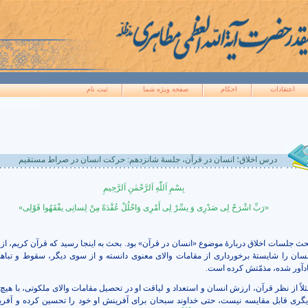
اعتقادات
احکام
صفحه ويژه شما
ثبت نام
درس اخلاق؛ انسان در قرآن، جلسۀ شانزدهم: حرکت انسان در صراط مستقیم
بِسْمِ
اَللّٰهِ
اَلرَّحْمٰنِ
اَلرَّحِیمِ
«رَبِّ اشْرَحْ لِی صَدْرِی وَ یسِّرْ لِی أَمْرِی وَاحْلُلْ عُقْدَةً مِنْ لِسانِی یفْقَهُوا قَوْلِی‏»
حث جلسات اخلاق دربارۀ
موضوع «انسان در قرآن» بود. بحث به اینجا رسید که قرآن کریم، از
نسان را شایستۀ برخورداری از مقامات والای معنوی دانسته و از سوی دیگر، سقوط و تباهی
ادآور شده، مذمّتش کرده‌ است.
ثلاً از نظر قرآن، ارزش انسان و استعداد و لیاقت او در تحصیل مقامات والای ملکوتی، با هیچ
یگری قابل مقایسه نیست، حتی خداوند سبحان برای آفرینش او خود را تحسین کرده و آفری