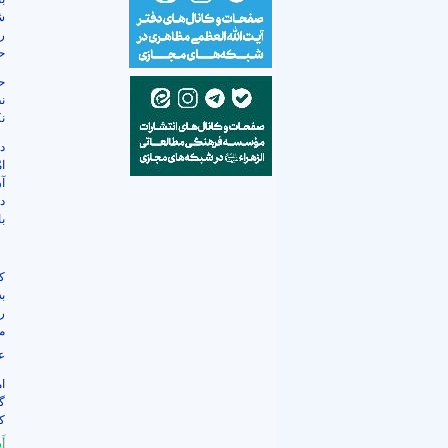
ش
ر
ح
ح
ن
ن
د
ا
آ
د
با
ک
ب
ر
م
ع
ا
گ
ک
أَ