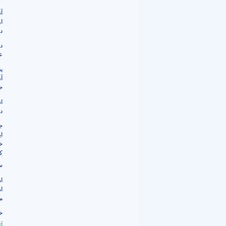
آ
ا
د
د
عم
پ
آ
ح
ا
د
ج
ا
خ
ک
س
ا
ا
م
خ
آت