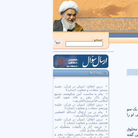
اَللّهُمَّ كُنْ لِوَلِيِّكَ الْحُجَّةِ بْنِ الْحَسَن صَلَواتُكَ عَلَيْهِ وَ عَلى آبائِهِ في هذِهِ السّاعَةِ وَ في 
جستجو :
درس اخلاق؛ انسان در قرآن، جلسۀ
بیستم: سعادت و شقاوت انسان-4
پیام به مناسبت آیین شکوهمند تشییع
پیکر پاک رهبر و قائد شهید امّت
اسلامی«قدّس‌سرّه‌الشریف»
درس اخلاق؛ انسان در قرآن، جلسۀ
نوزدهم: سعادت و شقاوت انسان-3
 یک سو
پیام در پی ارتحال آیت‌الله العظمی
 او را
فیاض «قدّس‌سرّه‌الشّریف»
درس اخلاق؛ انسان در قرآن، جلسۀ
هجدهم: سعادت و شقاوت انسان- 2
عرضه آثار و تألیفات معظّم‌له در
 مخلوق
نمایشگاه مجازی کتاب
ن گفته
پیام به مناسبت اربعین شهادت رهبر و
قائد امّت اسلامی حضرت آیت‌الله العظمی