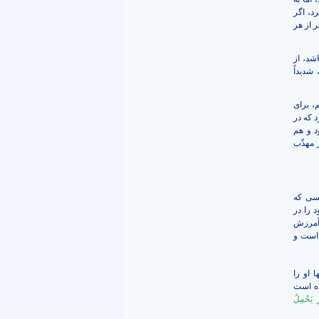
د، اگر
 از هر
اشد، از
شدیداً
، برای
 که در
د و هم
 مهذّب
کسى كه
 را در
 آمرزش
 است و
 او را
ده است
ِ يَحْمِلُ