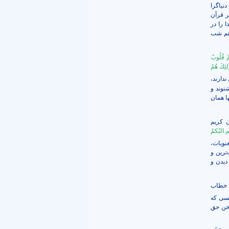
نیاگرا
ر قرآن
 را در
 هم شب
ُمْ قُلُوبٌ
لئِكَ هُمُ
ندارند،
نوند و
ها همان
 کریم
م البُکمٌ
عنویات،
ترین و
دیدن و
خطاب
»
کسی که
سخن حق