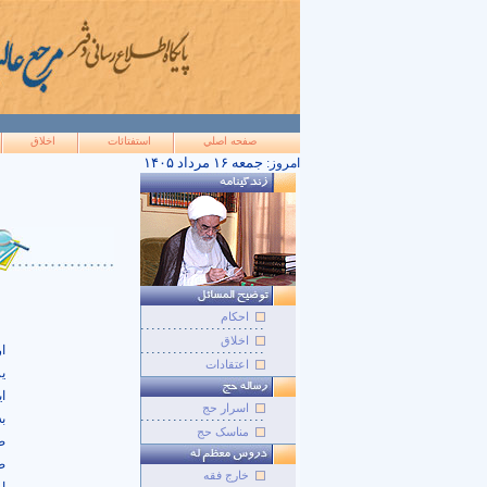
صفحه اصلي
استفتائات
اخلاق
۱۴۰۵ جمعه ۱۶ مرداد
امروز:
احکام
اخلاق
ا
اعتقادات
ی
ا
اسرار حج
ب
مناسک حج
ص
ض
خارج فقه