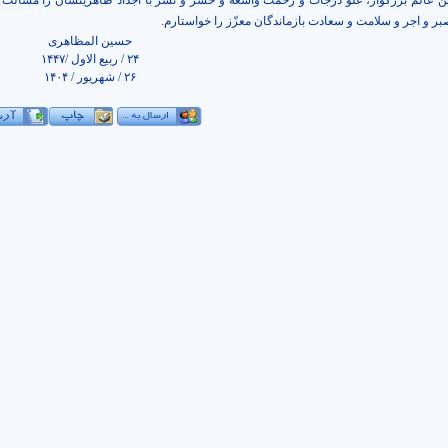
ین عالم بزرگوار، علوّ درجات و رحمت واسعه و حشر و نشر با اجداد طاهرینشان را مسألت 
بر و اجر و سلامت و سعادت بازماندگان معزّز را خواستارم.
حسین المظاهری
۲۴ / ربیع الاول /۱۴۴۷
۲۶ / شهریور / ۱۴۰۴