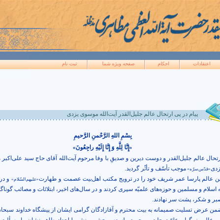
اعتقادات
احکام
صفحه ويژه شما
ثبت نام
پیام در پی ارتحال عالم جلیل‌القدر آیت‌الله موسوی یزدی
بِسْمِ اللهِ الرَّحْمنِ الرَّحيمِ
«إِنَّا لِلَّهِ وَ إِنَّا إِلَيْهِ راجِعُونَ»
رتحال عالم جلیل‌القدر و دوست دیرین و صدیقِ با وفا مرحوم آیت‌الله آقای حاج سید علی‌اکبر
زدی
موجب تأسّف و تأثّر گردید.
«قدّس‌سرّه»
ین عالم پارسا عمر شریف خود را در ترویج مکتب اهل‌بیت عصمت و طهارت
و در
«علیهم‌السّلام»
ه اسلام و مسلمین و حوزه‌های علمیّه سپری کردند و در سال‌های اخیر، ابتلائات و مصائب گوناگو
بر و شکر، پشت سر نهادند.
من عرض تسلیت صمیمانه به بیت محترم و آقازادگان گرامی ایشان از پیشگاه خداوند سبحان