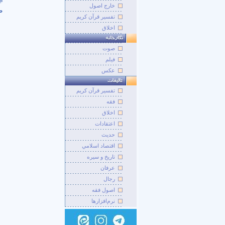
ا
خارج اصول
ص
تفسیر قرآن کریم
اخلاق
صوت
فيلم
عکس
تفسير قرآن کريم
فقه
اخلاق
اعتقادات
حديث
اقتصاد اسلامي
تاريخ و سيره
عرفان
رجال
اصول فقه
نرم‌افزارها