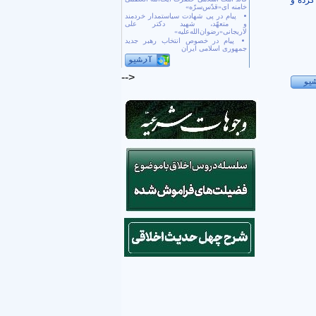
کرده و
خامنه ای«قدّس‌سرّه»
پیام در پی شهادت سیاستمدار خردمند
و متعهّد، شهید دکتر علی
لاریجانی«رضوان‌الله‌علیه»
پیام در خصوص انتخاب رهبر جدید
جمهوری اسلامی ایران
-->