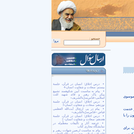
اَللّهُمَّ كُنْ لِوَلِيِّكَ الْحُجَّةِ بْنِ الْحَسَن صَلَواتُكَ عَلَيْهِ وَ عَلى آبائِهِ في هذِهِ السّاعَةِ وَ
جستجو :
درس اخلاق؛ انسان در قرآن، جلسۀ
بیستم: سعادت و شقاوت انسان-4
پیام به مناسبت آیین شکوهمند تشییع
پیکر پاک رهبر و قائد شهید امّت
 موسوی
اسلامی«قدّس‌سرّه‌الشریف»
درس اخلاق؛ انسان در قرآن، جلسۀ
نوزدهم: سعادت و شقاوت انسان-3
 خدمت
پیام در پی ارتحال آیت‌الله العظمی
فیاض «قدّس‌سرّه‌الشّریف»
ن را با
درس اخلاق؛ انسان در قرآن، جلسۀ
هجدهم: سعادت و شقاوت انسان- 2
عرضه آثار و تألیفات معظّم‌له در
نمایشگاه مجازی کتاب
، برای
پیام به مناسبت اربعین شهادت رهبر و
قائد امّت اسلامی حضرت آیت‌الله العظمی